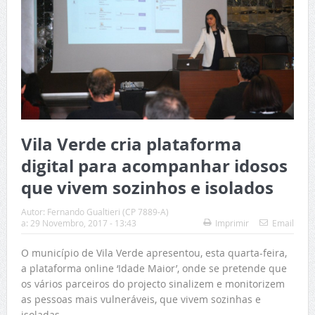
Vila Verde cria plataforma
digital para acompanhar idosos
que vivem sozinhos e isolados
Autor:
Fernando Gualtieri (CP 7889-A)
a:
29 Novembro, 2017 - 13:43
Imprimir
Email
O município de Vila Verde apresentou, esta quarta-feira,
a plataforma online ‘Idade Maior’, onde se pretende que
os vários parceiros do projecto sinalizem e monitorizem
as pessoas mais vulneráveis, que vivem sozinhas e
isoladas.