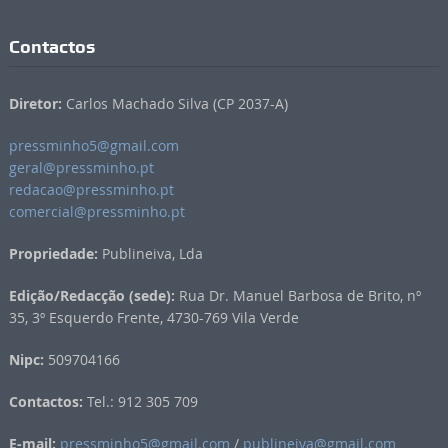
Contactos
Diretor:
Carlos Machado Silva (CP 2037-A)
pressminho5@gmail.com
geral@pressminho.pt
redacao@pressminho.pt
comercial@pressminho.pt
Propriedade:
Publineiva, Lda
Edição/Redacção (sede):
Rua Dr. Manuel Barbosa de Brito, nº
35, 3º Esquerdo Frente, 4730-769 Vila Verde
Nipc:
509704166
Contactos:
Tel.: 912 305 709
E-mail:
pressminho5@gmail.com
/
publineiva@gmail.com