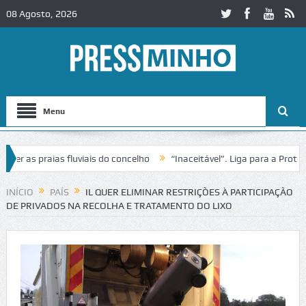
08 Agosto, 2026
Menu
s praias fluviais do concelho
“Inaceitável”. Liga para a Proteção d
ação de trânsito no IC2 em Alcobaça
Igreja do Castelo de Cerveira a
INÍCIO
PAÍS
IL QUER ELIMINAR RESTRIÇÕES À PARTICIPAÇÃO
DE PRIVADOS NA RECOLHA E TRATAMENTO DO LIXO