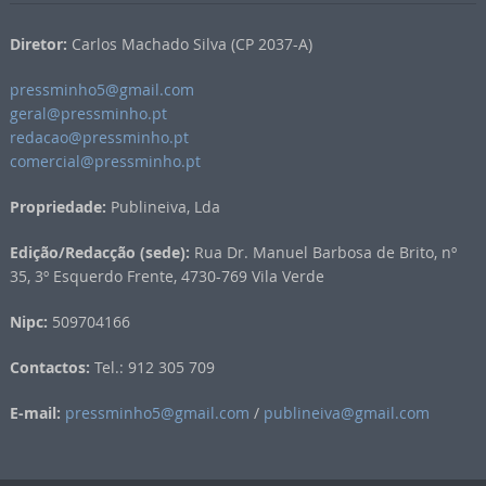
Diretor:
Carlos Machado Silva (CP 2037-A)
pressminho5@gmail.com
geral@pressminho.pt
redacao@pressminho.pt
comercial@pressminho.pt
Propriedade:
Publineiva, Lda
Edição/Redacção (sede):
Rua Dr. Manuel Barbosa de Brito, nº
35, 3º Esquerdo Frente, 4730-769 Vila Verde
Nipc:
509704166
Contactos:
Tel.: 912 305 709
E-mail:
pressminho5@gmail.com
/
publineiva@gmail.com