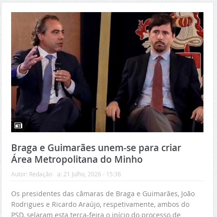
Braga e Guimarães unem-se para criar
Área Metropolitana do Minho
Autor:
Redação
a:
21 Julho, 2026 - 15:36
Os presidentes das câmaras de Braga e Guimarães, João
Rodrigues e Ricardo Araújo, respetivamente, ambos do
PSD, selaram esta terça-feira o início do processo de