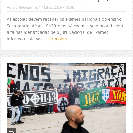
Autor:
Redação
a:
17 Julho, 2026 - 19:48
As escolas devem receber os exames nacionais do ensino
Secundário até às 19h30, mas há exames sem nota devido
a falhas identificadas pelo Júri Nacional de Exames,
informou esta sex...
Ler mais