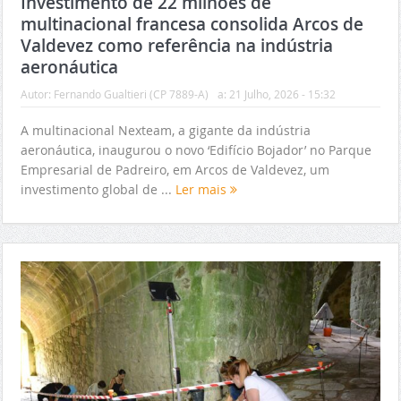
Investimento de 22 milhões de
multinacional francesa consolida Arcos de
Valdevez como referência na indústria
aeronáutica
Autor:
Fernando Gualtieri (CP 7889-A)
a:
21 Julho, 2026 - 15:32
A multinacional Nexteam, a gigante da indústria
aeronáutica, inaugurou o novo ‘Edifício Bojador’ no Parque
Empresarial de Padreiro, em Arcos de Valdevez, um
investimento global de ...
Ler mais