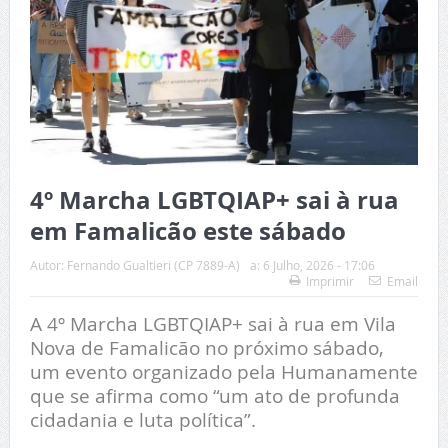
4º Marcha LGBTQIAP+ sai à rua
em Famalicão este sábado
Autor:
Fernando Gualtieri (CP 7889-A)
a:
6 Julho, 2026 - 17:06
Imprimir
Email
A 4º Marcha LGBTQIAP+ sai à rua em Vila
Nova de Famalicão no próximo sábado,
um evento organizado pela Humanamente
que se afirma como “um ato de profunda
cidadania e luta política”.