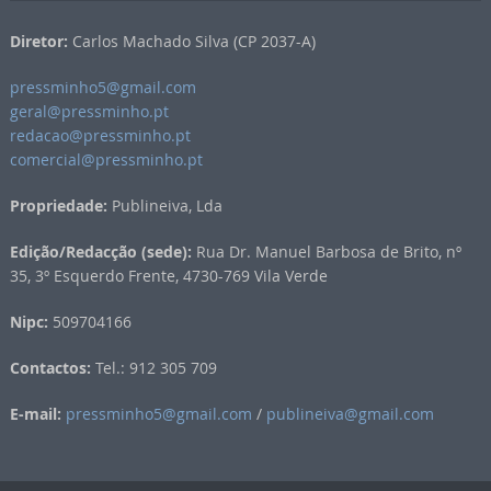
Diretor:
Carlos Machado Silva (CP 2037-A)
pressminho5@gmail.com
geral@pressminho.pt
redacao@pressminho.pt
comercial@pressminho.pt
Propriedade:
Publineiva, Lda
Edição/Redacção (sede):
Rua Dr. Manuel Barbosa de Brito, nº
35, 3º Esquerdo Frente, 4730-769 Vila Verde
Nipc:
509704166
Contactos:
Tel.: 912 305 709
E-mail:
pressminho5@gmail.com
/
publineiva@gmail.com