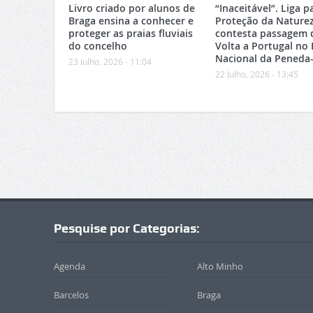
Livro criado por alunos de
“Inaceitável”. Liga p
Braga ensina a conhecer e
Proteção da Nature
proteger as praias fluviais
contesta passagem 
do concelho
Volta a Portugal no
Nacional da Peneda
23 Julho, 2026 - 11:04
22 Julho, 2026 - 13:45
Pesquise por Categorias:
Agenda
Alto Minho
Barcelos
Braga