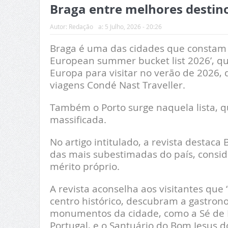
Braga entre melhores destino
Autor:
Redação
a:
5 Julho, 2026 - 20:26
Braga é uma das cidades que constam da
European summer bucket list 2026’, qu
Europa para visitar no verão de 2026, 
viagens Condé Nast Traveller.
Também o Porto surge naquela lista, 
massificada.
No artigo intitulado, a revista destac
das mais subestimadas do país, consid
mérito próprio.
A revista aconselha aos visitantes que
centro histórico, descubram a gastrono
monumentos da cidade, como a Sé de B
Portugal, e o Santuário do Bom Jesus d