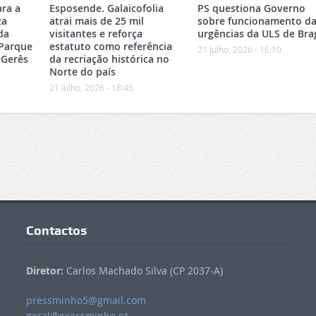
ara a
Esposende. Galaicofolia
PS questiona Governo
za
atrai mais de 25 mil
sobre funcionamento da
da
visitantes e reforça
urgências da ULS de Bra
 Parque
estatuto como referência
21 Julho, 2026 - 16:10
-Gerês
da recriação histórica no
Norte do país
21 Julho, 2026 - 18:45
Contactos
Diretor:
Carlos Machado Silva (CP 2037-A)
pressminho5@gmail.com
geral@pressminho.pt