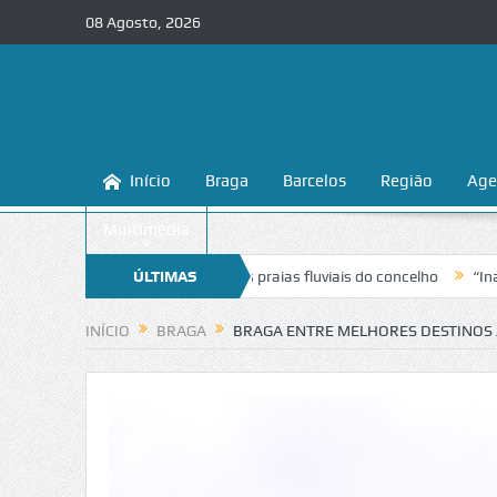
08 Agosto, 2026
Início
Braga
Barcelos
Região
Age
Multimédia
a a conhecer e proteger as praias fluviais do concelho
ÚLTIMAS
“Inaceitável”
NOTÍCIAS
INÍCIO
BRAGA
BRAGA ENTRE MELHORES DESTINOS 