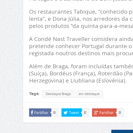
Os restaurantes Tabique, “conhecido p
lenta”, e Dona Júlia, nos arredores da 
pelos produtos “da quinta-para-a-mes
A Condé Nast Traveller considera aind
pretende conhecer Portugal durante o v
registada noutros destinos mais procu
Além de Braga, foram incluídas também
(Suíça), Bordéus (França), Roterdão (Pa
Herzegovina) e Liubliana (Eslovénia).
Tags:
Destaque Braga
em destaque
Partilhar
Tweet
Partilhar
0
0
0