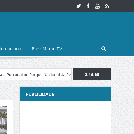
ternacional
PressMinho TV
gal no Parque Nacional da Peneda-Gerês
Esposende. Galaicofolia atra
2:16:36
PUBLICIDADE