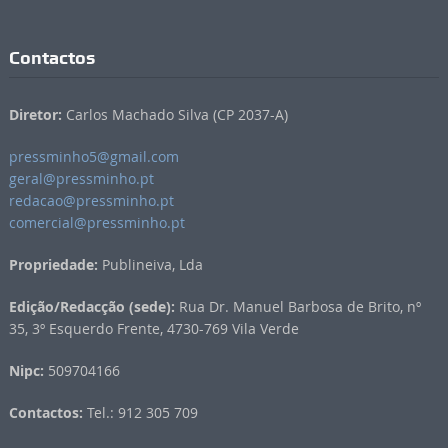
Contactos
Diretor:
Carlos Machado Silva (CP 2037-A)
pressminho5@gmail.com
geral@pressminho.pt
redacao@pressminho.pt
comercial@pressminho.pt
Propriedade:
Publineiva, Lda
Edição/Redacção (sede):
Rua Dr. Manuel Barbosa de Brito, nº
35, 3º Esquerdo Frente, 4730-769 Vila Verde
Nipc:
509704166
Contactos:
Tel.: 912 305 709