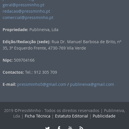
geral@pressminho.pt
redacao@pressminho.pt
comercial@pressminho.pt
Propriedade:
Publineiva, Lda
Edição/Redacção (sede):
Rua Dr. Manuel Barbosa de Brito, nº
35, 3º Esquerdo Frente, 4730-769 Vila Verde
Nipc:
509704166
Contactos:
Tel.: 912 305 709
E-mail:
pressminho5@gmail.com
/
publineiva@gmail.com
2019 ©PressMinho - Todos os direitos reservados | Publineiva,
Lda |
Ficha Técnica
|
Estatuto Editorial
|
Publicidade