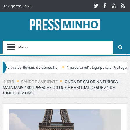
07 Agosto, 2026
Menu
praias fluviais do concelho
“Inaceitável”. Liga para a Proteção da 
ão de trânsito no IC2 em Alcobaça
Igreja do Castelo de Cerveira ass
INÍCIO
SAÚDE E AMBIENTE
ONDA DE CALOR NA EUROPA
MATA MAIS 1300 PESSOAS DO QUE É HABITUAL DESDE 21 DE
JUNHO, DIZ OMS