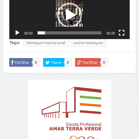
de
vídeo
00:00
00:28
Tags:
Destaque Internacional
outros destaques
Partilhar
Tweet
Partilhar
0
0
0