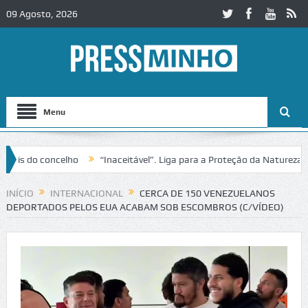
09 Agosto, 2026
Menu
 do concelho
“Inaceitável”. Liga para a Proteção da Natureza conte
 no IC2 em Alcobaça
Igreja do Castelo de Cerveira assegura financia
INÍCIO
INTERNACIONAL
CERCA DE 150 VENEZUELANOS
DEPORTADOS PELOS EUA ACABAM SOB ESCOMBROS (C/VÍDEO)