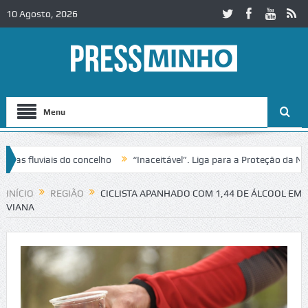
10 Agosto, 2026
Menu
 fluviais do concelho
“Inaceitável”. Liga para a Proteção da Natur
 trânsito no IC2 em Alcobaça
Igreja do Castelo de Cerveira assegura
INÍCIO
REGIÃO
CICLISTA APANHADO COM 1,44 DE ÁLCOOL EM
VIANA