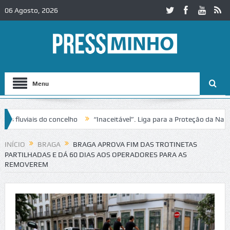
06 Agosto, 2026
Menu
luviais do concelho
“Inaceitável”. Liga para a Proteção da Naturez
ânsito no IC2 em Alcobaça
Igreja do Castelo de Cerveira assegura f
INÍCIO
BRAGA
BRAGA APROVA FIM DAS TROTINETAS
PARTILHADAS E DÁ 60 DIAS AOS OPERADORES PARA AS
REMOVEREM