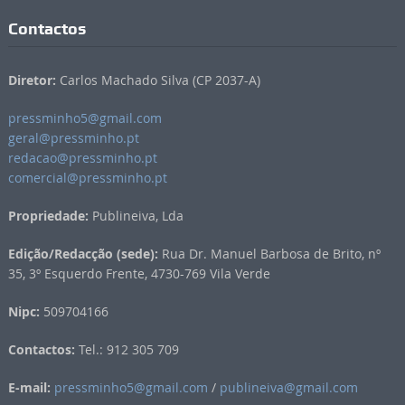
Contactos
Diretor:
Carlos Machado Silva (CP 2037-A)
pressminho5@gmail.com
geral@pressminho.pt
redacao@pressminho.pt
comercial@pressminho.pt
Propriedade:
Publineiva, Lda
Edição/Redacção (sede):
Rua Dr. Manuel Barbosa de Brito, nº
35, 3º Esquerdo Frente, 4730-769 Vila Verde
Nipc:
509704166
Contactos:
Tel.: 912 305 709
E-mail:
pressminho5@gmail.com
/
publineiva@gmail.com