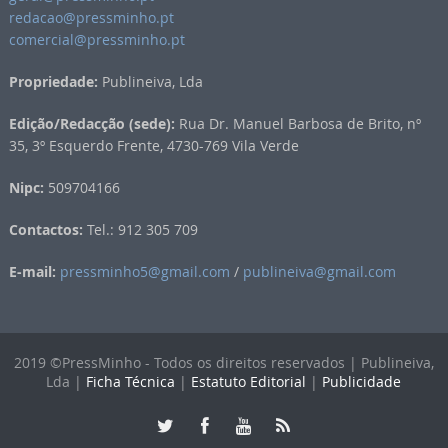
redacao@pressminho.pt
comercial@pressminho.pt
Propriedade:
Publineiva, Lda
Edição/Redacção (sede):
Rua Dr. Manuel Barbosa de Brito, nº
35, 3º Esquerdo Frente, 4730-769 Vila Verde
Nipc:
509704166
Contactos:
Tel.: 912 305 709
E-mail:
pressminho5@gmail.com
/
publineiva@gmail.com
2019 ©PressMinho - Todos os direitos reservados | Publineiva,
Lda |
Ficha Técnica
|
Estatuto Editorial
|
Publicidade