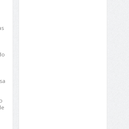
as
do
sa
o
de