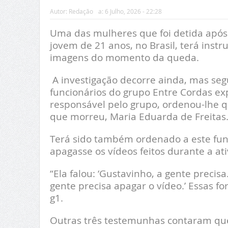
Autor:
Redação
a:
6 Julho, 2026 - 22:28
Uma das mulheres que foi detida após
jovem de 21 anos, no Brasil, terá inst
imagens do momento da queda.
A investigação decorre ainda, mas seg
funcionários do grupo Entre Cordas ex
responsável pelo grupo, ordenou-lhe 
que morreu, Maria Eduarda de Freitas
Terá sido também ordenado a este func
apagasse os vídeos feitos durante a at
“Ela falou: ‘Gustavinho, a gente precis
gente precisa apagar o vídeo.’ Essas fo
g1.
Outras três testemunhas contaram que