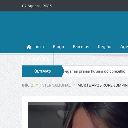
07 Agosto, 2026
Início
Braga
Barcelos
Região
Age
Multimédia
 ensina a conhecer e proteger as praias fluviais do concelho
ÚLTIMAS
“Inacei
NOTÍCIAS
INÍCIO
INTERNACIONAL
MORTE APÓS ROPE-JUMPIN