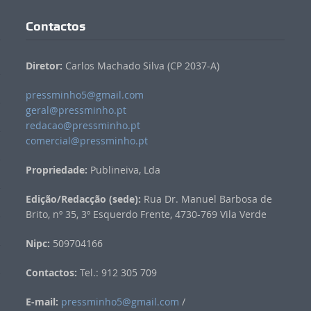
Contactos
Diretor:
Carlos Machado Silva (CP 2037-A)
pressminho5@gmail.com
geral@pressminho.pt
redacao@pressminho.pt
comercial@pressminho.pt
Propriedade:
Publineiva, Lda
Edição/Redacção (sede):
Rua Dr. Manuel Barbosa de
Brito, nº 35, 3º Esquerdo Frente, 4730-769 Vila Verde
Nipc:
509704166
Contactos:
Tel.: 912 305 709
E-mail:
pressminho5@gmail.com
/