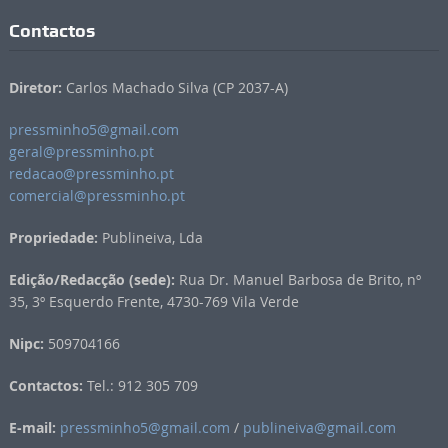
Contactos
Diretor:
Carlos Machado Silva (CP 2037-A)
pressminho5@gmail.com
geral@pressminho.pt
redacao@pressminho.pt
comercial@pressminho.pt
Propriedade:
Publineiva, Lda
Edição/Redacção (sede):
Rua Dr. Manuel Barbosa de Brito, nº
35, 3º Esquerdo Frente, 4730-769 Vila Verde
Nipc:
509704166
Contactos:
Tel.: 912 305 709
E-mail:
pressminho5@gmail.com
/
publineiva@gmail.com