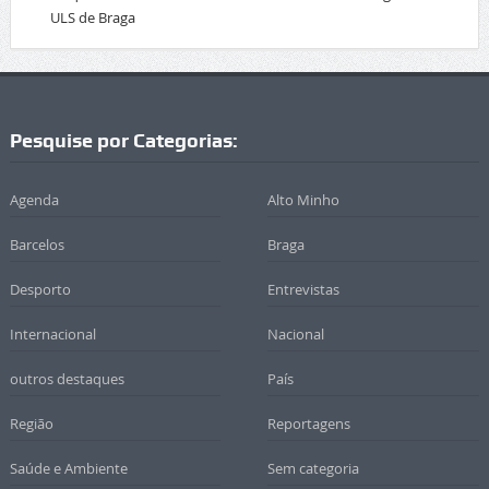
ULS de Braga
Pesquise por Categorias:
Agenda
Alto Minho
Barcelos
Braga
Desporto
Entrevistas
Internacional
Nacional
outros destaques
País
Região
Reportagens
Saúde e Ambiente
Sem categoria