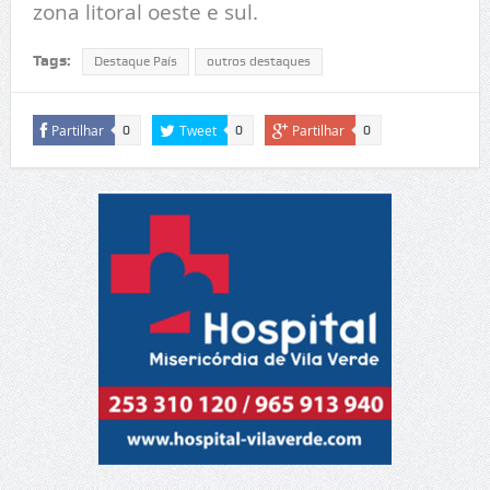
zona litoral oeste e sul.
Tags:
Destaque País
outros destaques
Partilhar
Tweet
Partilhar
0
0
0