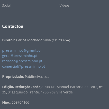
Social
Vídeos
Contactos
Diretor:
Carlos Machado Silva (CP 2037-A)
pressminho5@gmail.com
geral@pressminho.pt
redacao@pressminho.pt
comercial@pressminho.pt
Propriedade:
Publineiva, Lda
Edição/Redacção (sede):
Rua Dr. Manuel Barbosa de Brito, nº
35, 3º Esquerdo Frente, 4730-769 Vila Verde
Nipc:
509704166