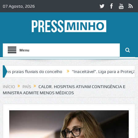
07 Agosto, 2026
Menu
praias fluviais do concelho
“Inaceitável”. Liga para a Proteção da 
ão de trânsito no IC2 em Alcobaça
Igreja do Castelo de Cerveira ass
INÍCIO
PAÍS
CALOR. HOSPITAIS ATIVAM CONTINGÊNCIA E
MINISTRA ADMITE MENOS MÉDICOS