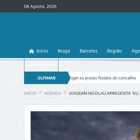
08 Agosto, 2026
Início
Braga
Barcelos
Região
Age
Multimédia
ensina a conhecer e proteger as praias fluviais do concelho
ÚLTIMAS
“Inaceit
NOTÍCIAS
INÍCIO
AGENDA
JOAQUIM NICOLAU APRESENTA ‘EU,