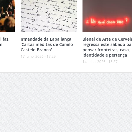
l faz
Irmandade da Lapa lança
Bienal de Arte de Cervei
om
‘Cartas inéditas de Camilo
regressa este sábado pa
Castelo Branco’
pensar fronteiras, casa,
identidade e pertença
17 Julho, 2026 - 17:29
14 Julho, 2026 - 15:37