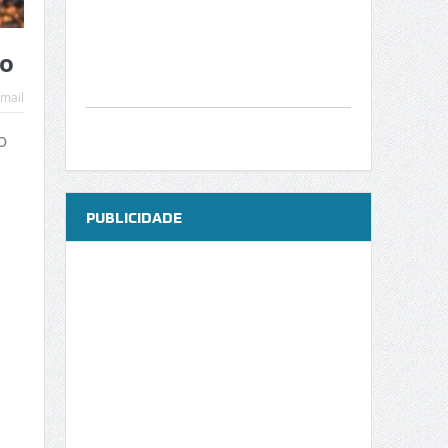
ão
mail
o
PUBLICIDADE