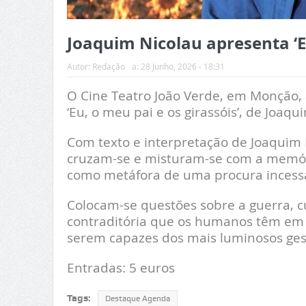
Joaquim Nicolau apresenta ‘E
Autor:
Redação
a:
28 Junho, 2026 - 18:31
O Cine Teatro João Verde, em Monção, 
‘Eu, o meu pai e os girassóis’, de Joaqu
Com texto e interpretação de Joaquim 
cruzam-se e misturam-se com a memóri
como metáfora de uma procura incessan
Colocam-se questões sobre a guerra, c
contraditória que os humanos têm em 
serem capazes dos mais luminosos ges
Entradas: 5 euros
Tags:
Destaque Agenda