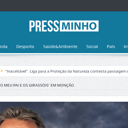
nda
Desporto
Saúde&Ambiente
Social
País
In
ável”. Liga para a Proteção da Natureza contesta passagem da Volta a P
 O MEU PAI E OS GIRASSÓIS’ EM MONÇÃO