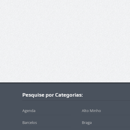
Pesquise por Categorias:
Agenda
Alto Minho
Barcelos
Braga