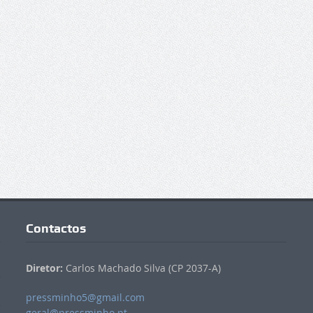
Contactos
Diretor:
Carlos Machado Silva (CP 2037-A)
pressminho5@gmail.com
geral@pressminho.pt