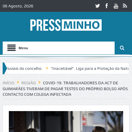
06 Agosto, 2026
Menu
iais do concelho
“Inaceitável”. Liga para a Proteção da Natureza c
sito no IC2 em Alcobaça
Igreja do Castelo de Cerveira assegura fina
INÍCIO
REGIÃO
COVID-19. TRABALHADORES DA ACT DE
GUIMARÃES TIVERAM DE PAGAR TESTES DO PRÓPRIO BOLSO APÓS
CONTACTO COM COLEGA INFECTADA