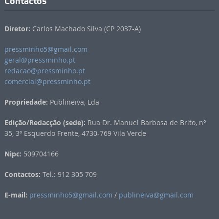
Contactos
Diretor:
Carlos Machado Silva (CP 2037-A)
pressminho5@gmail.com
geral@pressminho.pt
redacao@pressminho.pt
comercial@pressminho.pt
Propriedade:
Publineiva, Lda
Edição/Redacção (sede):
Rua Dr. Manuel Barbosa de Brito, nº
35, 3º Esquerdo Frente, 4730-769 Vila Verde
Nipc:
509704166
Contactos:
Tel.: 912 305 709
E-mail:
pressminho5@gmail.com
/
publineiva@gmail.com