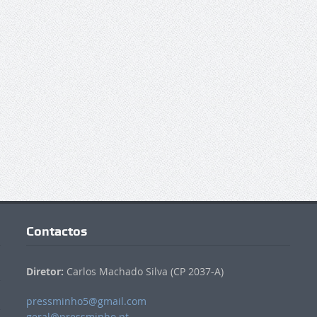
Contactos
Diretor:
Carlos Machado Silva (CP 2037-A)
pressminho5@gmail.com
geral@pressminho.pt