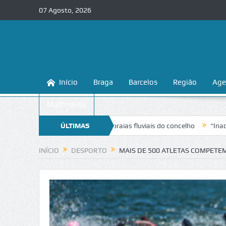
07 Agosto, 2026
Início
Braga
Barcelos
Região
Age
Multimédia
a conhecer e proteger as praias fluviais do concelho
ÚLTIMAS
“Inaceitável”. 
NOTÍCIAS
INÍCIO
DESPORTO
MAIS DE 500 ATLETAS COMPETEM