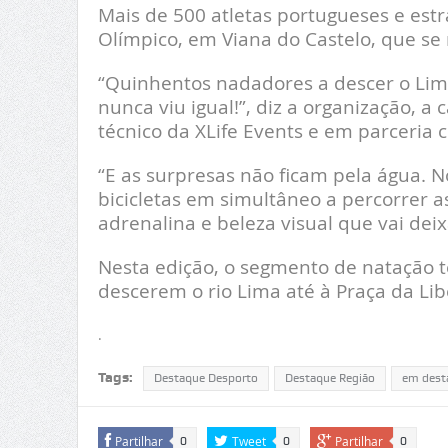
Mais de 500 atletas portugueses e est
Olímpico, em Viana do Castelo, que se 
“Quinhentos nadadores a descer o Lim
nunca viu igual!”, diz a organização, a
técnico da XLife Events e em parceria
“E as surpresas não ficam pela água. 
bicicletas em simultâneo a percorrer 
adrenalina e beleza visual que vai dei
Nesta edição, o segmento de natação t
descerem o rio Lima até à Praça da Lib
.
Tags:
Destaque Desporto
Destaque Região
em dest
Partilhar
Tweet
Partilhar
0
0
0