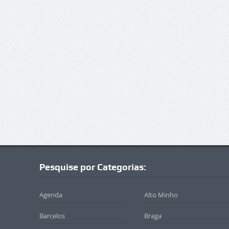
Pesquise por Categorias:
Agenda
Alto Minho
Barcelos
Braga