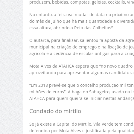
produzem, bebidas, compotas, geleias, cocktails, vin
No entanto, a feira vai mudar de data no próximo
do mês de Julho que há mais quantidade e diversidade
essa altura, abrindo a Rota das Colheitas”.
O autarca, para finalizar, salientou “a aposta da a
municipal na criação de emprego e na fixação de jo
agrícola e a cedência de escolas antigas para a cr
Mota Alves da ATAHCA espera que “no novo quadro 
aproveitando para apresentar algumas candidaturas
“Em 2018 prevê-se que o concelho produção mil to
milhões de euros”. A baga do Sabugeiro, usado na in
ATAHCA para quem queira se iniciar nestas andança
Condado do mirtilo
Se já existe a Capital do Mirtilo, Vila Verde tem co
defendida por Mota Alves e justificada pela qualida