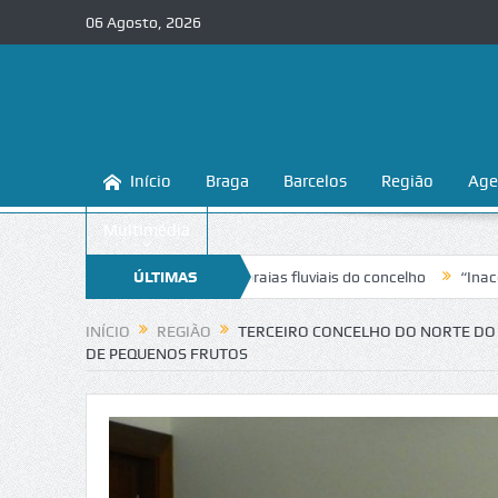
06 Agosto, 2026
Início
Braga
Barcelos
Região
Age
Multimédia
conhecer e proteger as praias fluviais do concelho
ÚLTIMAS
“Inaceitável”. Li
NOTÍCIAS
INÍCIO
REGIÃO
TERCEIRO CONCELHO DO NORTE DO 
DE PEQUENOS FRUTOS