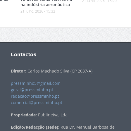
21 Julho, 2026 - 15:20
na indústria aeronáutica
21 Julho, 2026 - 15:32
Contactos
Diretor:
Carlos Machado Silva (CP 2037-A)
pressminho5@gmail.com
geral@pressminho.pt
redacao@pressminho.pt
comercial@pressminho.pt
Propriedade:
Publineiva, Lda
Edição/Redacção (sede):
Rua Dr. Manuel Barbosa de