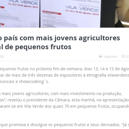
o país com mais jovens agricultores
al de pequenos frutos
:09
Imprimir
E
 pequenos frutos no próximo fim-de-semana, dias 13, 14 e 15 de Agos
ar de mais de três dezenas de expositores à etnografia vilaverden
 musicais e showcooking´s.
m mais jovens agricultores, com mais investimento na produção,
os”, revelou o presidente da Câmara, esta manhã, na apresentação
talaram-se em Vila Verde dos quais 70 em pequenos frutos, ocupand
que promova e divulgue os pequenos frutos e seus derivados. “Já 