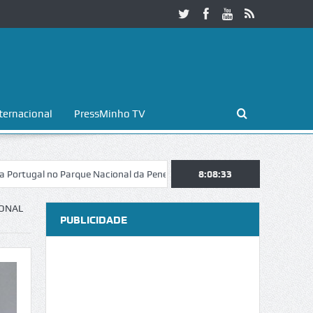
ternacional
PressMinho TV
no Parque Nacional da Peneda-Gerês
Esposende. Galaicofolia atrai ma
8:08:34
IONAL
PUBLICIDADE