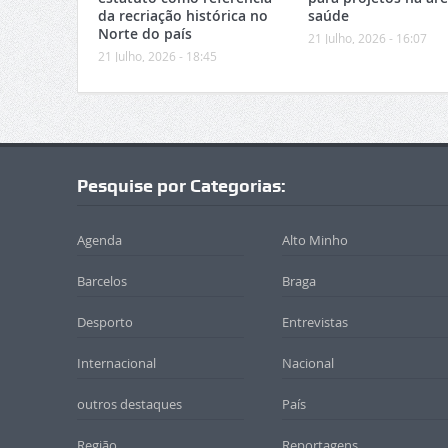
da recriação histórica no
saúde
Norte do país
21 Julho, 2026 - 16:07
21 Julho, 2026 - 18:45
Pesquise por Categorias:
Agenda
Alto Minho
Barcelos
Braga
Desporto
Entrevistas
Internacional
Nacional
outros destaques
País
Região
Reportagens