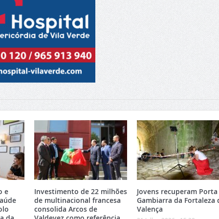
o e
Investimento de 22 milhões
Jovens recuperam Porta
Saúde
de multinacional francesa
Gambiarra da Fortaleza 
olo
consolida Arcos de
Valença
ea da
Valdevez como referência