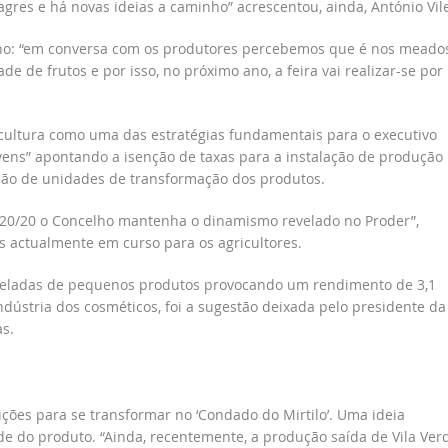
agres e há novas ideias a caminho” acrescentou, ainda, António Vile
 ano: “em conversa com os produtores percebemos que é nos meado
 de frutos e por isso, no próximo ano, a feira vai realizar-se por
gricultura como uma das estratégias fundamentais para o executivo
vens” apontando a isenção de taxas para a instalação de produção
iação de unidades de transformação dos produtos.
20/20 o Concelho mantenha o dinamismo revelado no Proder”,
 actualmente em curso para os agricultores.
neladas de pequenos produtos provocando um rendimento de 3,1
dústria dos cosméticos, foi a sugestão deixada pelo presidente da
s.
ndições para se transformar no ‘Condado do Mirtilo’. Uma ideia
de do produto. “Ainda, recentemente, a produção saída de Vila Ver