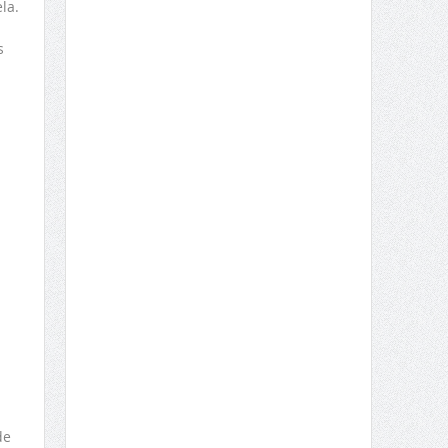
la.
s
de