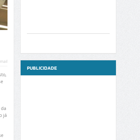
mail
PUBLICIDADE
to,
se
 da
o já
se