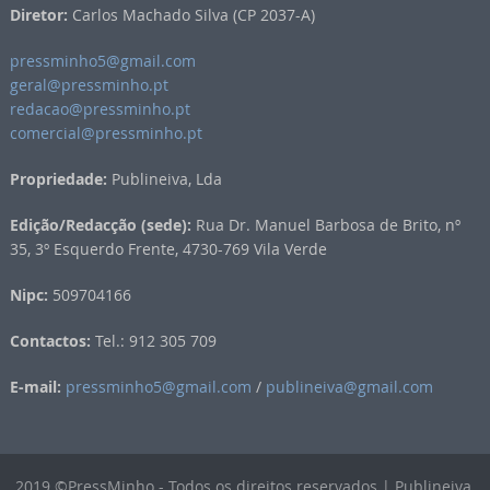
Diretor:
Carlos Machado Silva (CP 2037-A)
pressminho5@gmail.com
geral@pressminho.pt
redacao@pressminho.pt
comercial@pressminho.pt
Propriedade:
Publineiva, Lda
Edição/Redacção (sede):
Rua Dr. Manuel Barbosa de Brito, nº
35, 3º Esquerdo Frente, 4730-769 Vila Verde
Nipc:
509704166
Contactos:
Tel.: 912 305 709
E-mail:
pressminho5@gmail.com
/
publineiva@gmail.com
2019 ©PressMinho - Todos os direitos reservados | Publineiva,