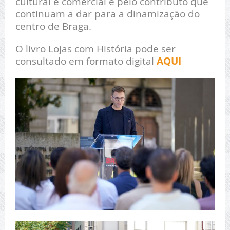
cultural e comercial e pelo contributo que
continuam a dar para a dinamização do
centro de Braga.
O livro Lojas com História pode ser
consultado em formato digital
AQUI
T