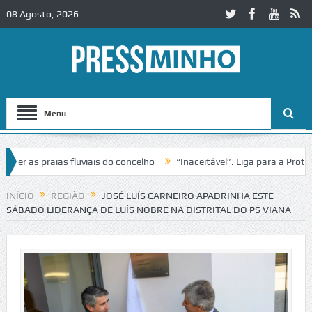
08 Agosto, 2026
Menu
 as praias fluviais do concelho
“Inaceitável”. Liga para a Proteção
eração de trânsito no IC2 em Alcobaça
Igreja do Castelo de Cerveira
INÍCIO
REGIÃO
JOSÉ LUÍS CARNEIRO APADRINHA ESTE
SÁBADO LIDERANÇA DE LUÍS NOBRE NA DISTRITAL DO PS VIANA