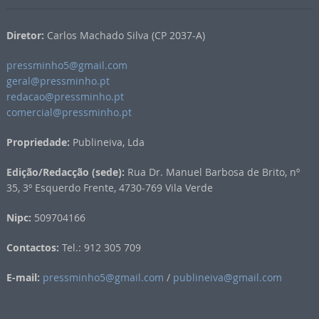
Diretor:
Carlos Machado Silva (CP 2037-A)
pressminho5@gmail.com
geral@pressminho.pt
redacao@pressminho.pt
comercial@pressminho.pt
Propriedade:
Publineiva, Lda
Edição/Redacção (sede):
Rua Dr. Manuel Barbosa de Brito, nº
35, 3º Esquerdo Frente, 4730-769 Vila Verde
Nipc:
509704166
Contactos:
Tel.: 912 305 709
E-mail:
pressminho5@gmail.com
/
publineiva@gmail.com