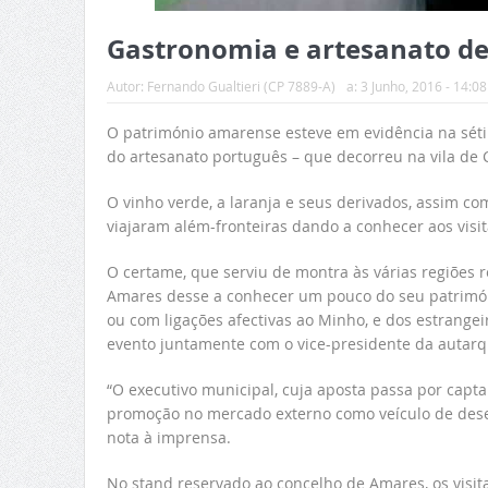
Gastronomia e artesanato d
Autor:
Fernando Gualtieri (CP 7889-A)
a:
3 Junho, 2016 - 14:08
O património amarense esteve em evidência na séti
do artesanato português – que decorreu na vila de 
O vinho verde, a laranja e seus derivados, assim co
viajaram além-fronteiras dando a conhecer aos visit
O certame, que serviu de montra às várias regiões 
Amares desse a conhecer um pouco do seu patrimóni
ou com ligações afectivas ao Minho, e dos estrangei
evento juntamente com o vice-presidente da autarqui
“O executivo municipal, cuja aposta passa por captar
promoção no mercado externo como veículo de desen
nota à imprensa.
No stand reservado ao concelho de Amares, os visit