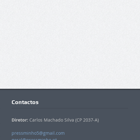
Contactos
Diretor:
Carlos Machado Silva (CP 2037-A)
pressminho5@gmail.com
geral@pressminho.pt