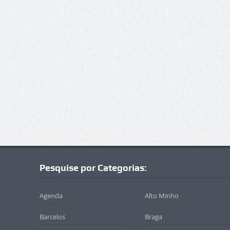
Pesquise por Categorias:
Agenda
Alto Minho
Barcelos
Braga