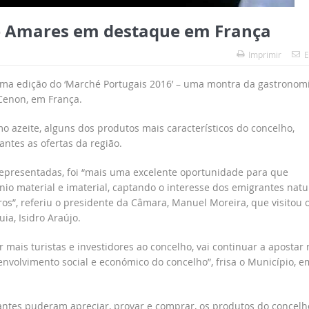
e Amares em destaque em França
Imprimir
E
ma edição do ‘Marché Portugais 2016’ – uma montra da gastronom
Cenon, em França.
mo azeite, alguns dos produtos mais característicos do concelho,
antes as ofertas da região.
representadas, foi “mais uma excelente oportunidade para que
o material e imaterial, captando o interesse dos emigrantes natu
ros”, referiu o presidente da Câmara, Manuel Moreira, que visitou 
a, Isidro Araújo.
 mais turistas e investidores ao concelho, vai continuar a apostar 
volvimento social e económico do concelho”, frisa o Município, e
antes puderam apreciar, provar e comprar, os produtos do concelho