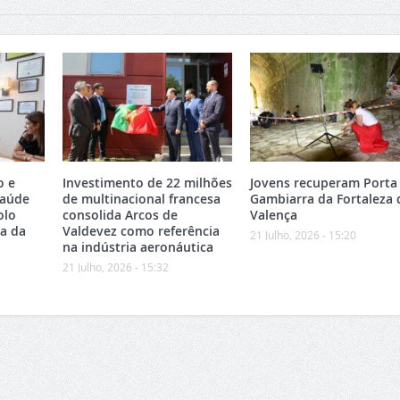
o e
Investimento de 22 milhões
Jovens recuperam Porta
Saúde
de multinacional francesa
Gambiarra da Fortaleza 
olo
consolida Arcos de
Valença
ea da
Valdevez como referência
21 Julho, 2026 - 15:20
na indústria aeronáutica
21 Julho, 2026 - 15:32