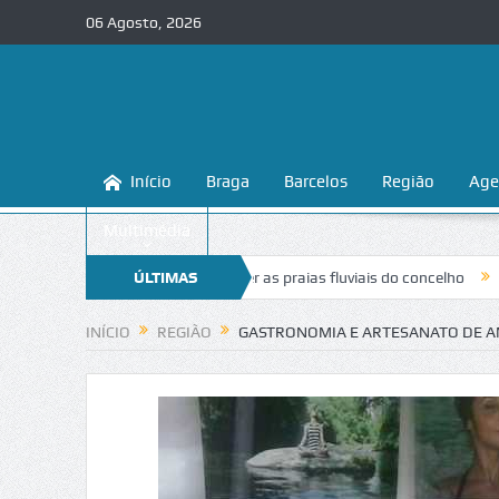
06 Agosto, 2026
Início
Braga
Barcelos
Região
Age
Multimédia
nsina a conhecer e proteger as praias fluviais do concelho
ÚLTIMAS
“Inaceitá
NOTÍCIAS
INÍCIO
REGIÃO
GASTRONOMIA E ARTESANATO DE A