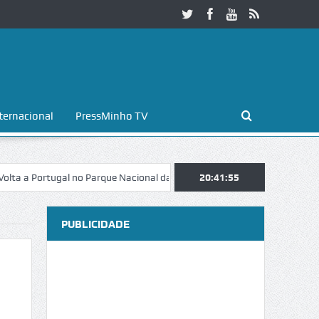
ternacional
PressMinho TV
ortugal no Parque Nacional da Peneda-Gerês
20:41:55
Esposende. Galaicofolia 
PUBLICIDADE