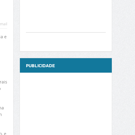
mail
ia e
PUBLICIDADE
rais
o
na
m
, e