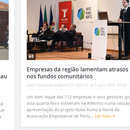
Empresas da região lamentam atrasos
sau
nos fundos comunitários
Autor:
Fernando Gualtieri (CP 7889-A)
a:
7 Abril, 2016 - 07:47
Um bom leque das 112 empresas e seus gestores qu
esta quarta-feira estiveram na AIMinho numa sessão
tá
apresentação do projeto Novo Rumo a Norte da
que
Associação Empresarial de Portu...
Ler mais
u