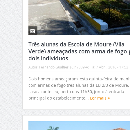
Três alunas da Escola de Moure (Vila
Verde) ameaçadas com arma de fogo 
dois indivíduos
Autor:
Fernando Gualtieri (CP 7889-A)
a:
7 Abril, 2016 - 17:53
Dois homens ameaçaram, esta quinta-feira de manh
com armas de fogo três alunas da EB 2/3 de Moure.
caso aconteceu, perto das 11h30, junto à entrada
principal do estabelecimento...
Ler mais