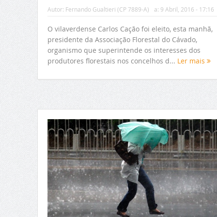
Autor:
Fernando Gualtieri (CP 7889-A)
a:
9 Abril, 2016 - 17:16
O vilaverdense Carlos Cação foi eleito, esta manhã,
presidente da Associação Florestal do Cávado,
organismo que superintende os interesses dos
produtores florestais nos concelhos d...
Ler mais