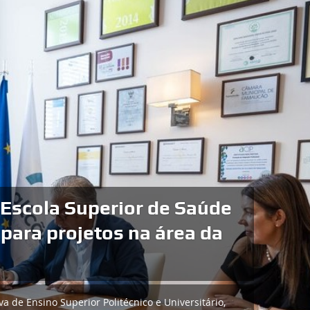
hões de multinacional
os de Valdevez como
 aeronáutica
a aeronáutica, inaugurou o novo ‘Edifício Bojador’