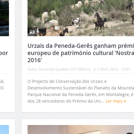
Urzais da Peneda-Gerês ganham prém
por
europeu de património cultural ‘Nostr
2016’
Autor:
Fernando Gualtieri (CP 7889-A)
a:
7 Abril, 2016 - 13:01
ã,
O Projecto de Conservação dos Urzais e
 O
Desenvolvimento Sustentável do Planalto da Mourel
Parque Nacional da Peneda-Gerês, em Montalegre, 
dos 28 vencedores do Prémio da Uni...
Ler mais