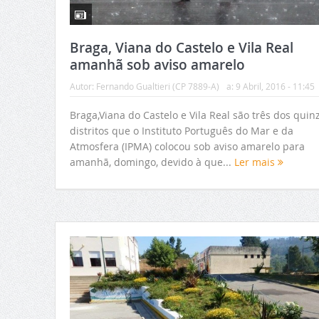
Braga, Viana do Castelo e Vila Real
amanhã sob aviso amarelo
Autor:
Fernando Gualtieri (CP 7889-A)
a:
9 Abril, 2016 - 11:45
Braga,Viana do Castelo e Vila Real são três dos quin
distritos que o Instituto Português do Mar e da
Atmosfera (IPMA) colocou sob aviso amarelo para
amanhã, domingo, devido à que...
Ler mais