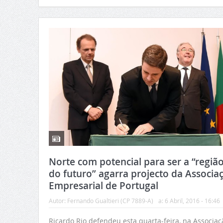
Norte com potencial para ser a “regiã
do futuro” agarra projecto da Associa
Empresarial de Portugal
Autor:
Fernando Gualtieri (CP 7889-A)
a:
6 Abril, 2016 - 16:46
Ricardo Rio defendeu esta quarta-feira, na Associaç