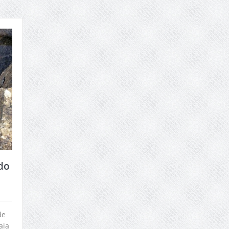
do
de
aia