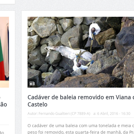
o
Cadáver de baleia removido em Viana 
ção
Castelo
Autor:
Fernando Gualtieri (CP 7889-A)
a:
6 Abril, 2016 - 16:30
O cadáver de uma baleia com uma tonelada e meia 
peso foi removido, esta quarta-feira de manhã, da Pr
ão