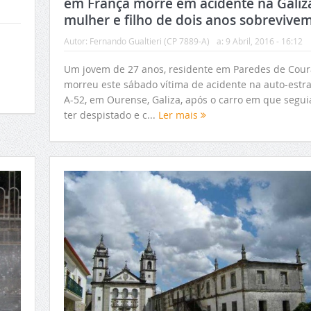
em França morre em acidente na Galiz
mulher e filho de dois anos sobrevive
Autor:
Fernando Gualtieri (CP 7889-A)
a:
9 Abril, 2016 - 16:12
Um jovem de 27 anos, residente em Paredes de Cour
morreu este sábado vítima de acidente na auto-estr
A-52, em Ourense, Galiza, após o carro em que segui
ter despistado e c...
Ler mais