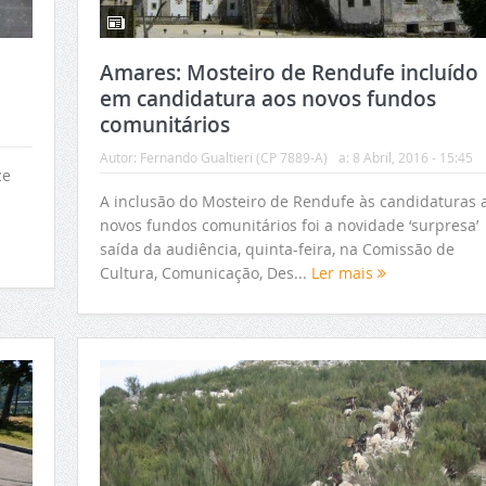
Amares: Mosteiro de Rendufe incluído
em candidatura aos novos fundos
comunitários
Autor:
Fernando Gualtieri (CP 7889-A)
a:
8 Abril, 2016 - 15:45
ze
A inclusão do Mosteiro de Rendufe às candidaturas 
novos fundos comunitários foi a novidade ‘surpresa’
saída da audiência, quinta-feira, na Comissão de
Cultura, Comunicação, Des...
Ler mais