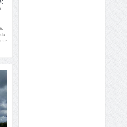
a;
m
a,
ada
a se