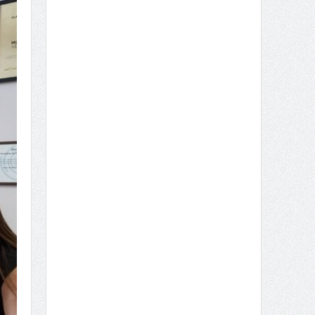
Jovens recuperam Porta da 
Fortaleza de Valença
Um grupo de jovens trabalha na recuperação do túnel da