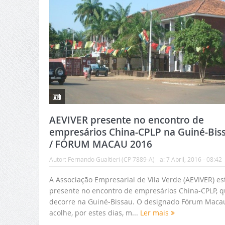
AEVIVER presente no encontro de
empresários China-CPLP na Guiné-Bis
/ FÓRUM MACAU 2016
Autor:
Fernando Gualtieri (CP 7889-A)
a:
7 Abril, 2016 - 08:42
A Associação Empresarial de Vila Verde (AEVIVER) es
presente no encontro de empresários China-CPLP, 
decorre na Guiné-Bissau. O designado Fórum Maca
acolhe, por estes dias, m...
Ler mais