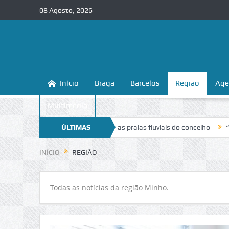
08 Agosto, 2026
Início
Braga
Barcelos
Região
Age
Multimédia
hecer e proteger as praias fluviais do concelho
ÚLTIMAS
“Inaceitável”. Liga 
NOTÍCIAS
INÍCIO
REGIÃO
Todas as notícias da região Minho.