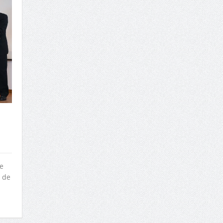
e
 de