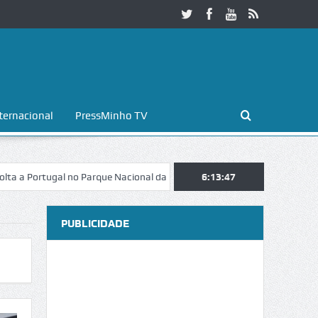
ternacional
PressMinho TV
Parque Nacional da Peneda-Gerês
Esposende. Galaicofolia atrai mais 
6:13:48
PUBLICIDADE