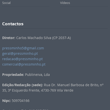
Social
Vídeos
Contactos
Diretor:
Carlos Machado Silva (CP 2037-A)
pressminho5@gmail.com
geral@pressminho.pt
redacao@pressminho.pt
comercial@pressminho.pt
Propriedade:
Publineiva, Lda
Edição/Redacção (sede):
Rua Dr. Manuel Barbosa de Brito, nº
35, 3º Esquerdo Frente, 4730-769 Vila Verde
Nipc:
509704166