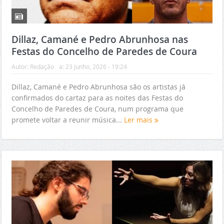
Dillaz, Camané e Pedro Abrunhosa nas
Festas do Concelho de Paredes de Coura
Autor:
Redação
a:
23 Junho, 2026 - 19:24
Dillaz, Camané e Pedro Abrunhosa são os artistas já
confirmados do cartaz para as noites das Festas do
Concelho de Paredes de Coura, num programa que
promete voltar a reunir música...
Ler mais