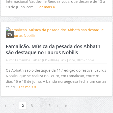
Internacional Vaudeville Rendez-vous, que decorre de 15 a
18 de julho, com...
Ler mais
Famalicão. Música da pesada dos Abbath
são destaque no Laurus Nobilis
Autor:
Fernando Gualtieri (CP 7889-A)
a:
9 Junho, 2026 - 16:54
Os Abbath são o destaque da 11.ª edição do festival Laurus
Nobilis, que se realiza no Louro, em Famalicão, entre os
dias 16 e 18 de julho. A banda norueguesa fecha um cartaz
ecléti...
Ler mais
‹
1
2
3
4
5
›
»