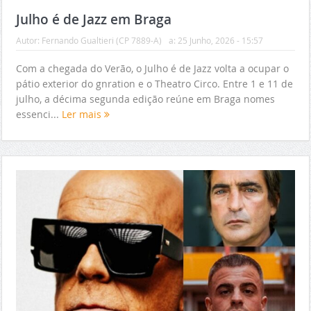
Julho é de Jazz em Braga
Autor:
Fernando Gualtieri (CP 7889-A)
a:
25 Junho, 2026 - 15:57
Com a chegada do Verão, o Julho é de Jazz volta a ocupar o
pátio exterior do gnration e o Theatro Circo. Entre 1 e 11 de
julho, a décima segunda edição reúne em Braga nomes
essenci...
Ler mais