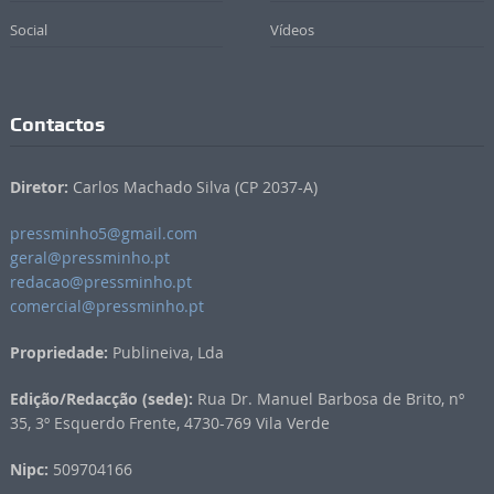
Social
Vídeos
Contactos
Diretor:
Carlos Machado Silva (CP 2037-A)
pressminho5@gmail.com
geral@pressminho.pt
redacao@pressminho.pt
comercial@pressminho.pt
Propriedade:
Publineiva, Lda
Edição/Redacção (sede):
Rua Dr. Manuel Barbosa de Brito, nº
35, 3º Esquerdo Frente, 4730-769 Vila Verde
Nipc:
509704166