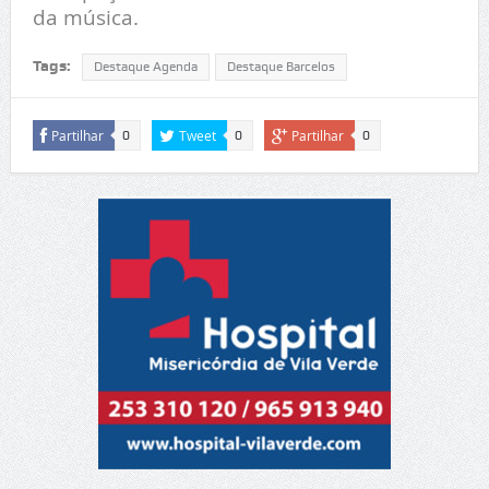
da música.
Tags:
Destaque Agenda
Destaque Barcelos
Partilhar
Tweet
Partilhar
0
0
0