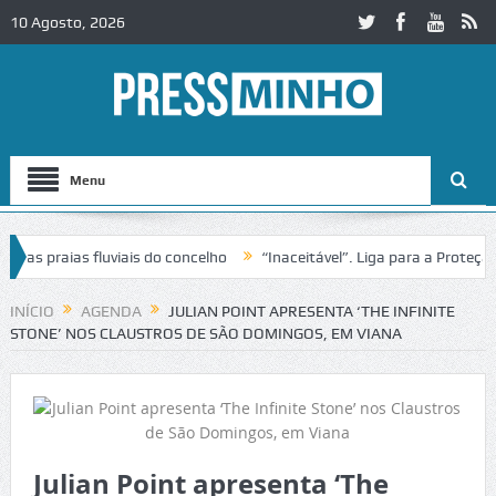
10 Agosto, 2026
Menu
praias fluviais do concelho
“Inaceitável”. Liga para a Proteção da
ão de trânsito no IC2 em Alcobaça
Igreja do Castelo de Cerveira as
INÍCIO
AGENDA
JULIAN POINT APRESENTA ‘THE INFINITE
STONE’ NOS CLAUSTROS DE SÃO DOMINGOS, EM VIANA
Julian Point apresenta ‘The