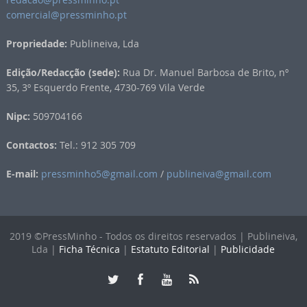
comercial@pressminho.pt
Propriedade:
Publineiva, Lda
Edição/Redacção (sede):
Rua Dr. Manuel Barbosa de Brito, nº
35, 3º Esquerdo Frente, 4730-769 Vila Verde
Nipc:
509704166
Contactos:
Tel.: 912 305 709
E-mail:
pressminho5@gmail.com
/
publineiva@gmail.com
2019 ©PressMinho - Todos os direitos reservados | Publineiva,
Lda |
Ficha Técnica
|
Estatuto Editorial
|
Publicidade