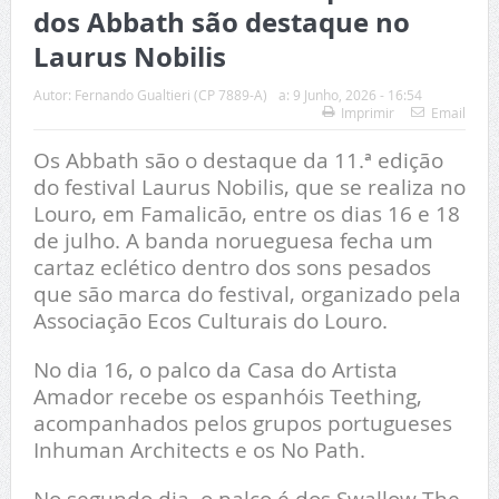
dos Abbath são destaque no
Laurus Nobilis
Autor:
Fernando Gualtieri (CP 7889-A)
a:
9 Junho, 2026 - 16:54
Imprimir
Email
Os Abbath são o destaque da 11.ª edição
do festival Laurus Nobilis, que se realiza no
Louro, em Famalicão, entre os dias 16 e 18
de julho. A banda norueguesa fecha um
cartaz eclético dentro dos sons pesados
que são marca do festival, organizado pela
Associação Ecos Culturais do Louro.
No dia 16, o palco da Casa do Artista
Amador recebe os espanhóis Teething,
acompanhados pelos grupos portugueses
Inhuman Architects e os No Path.
No segundo dia, o palco é dos Swallow The