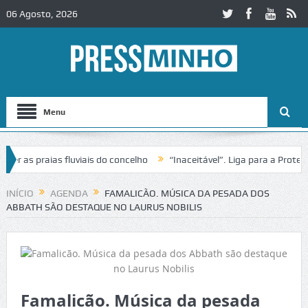
06 Agosto, 2026
Menu
as praias fluviais do concelho
“Inaceitável”. Liga para a Proteção 
ração de trânsito no IC2 em Alcobaça
Igreja do Castelo de Cerveira 
INÍCIO
AGENDA
FAMALICÃO. MÚSICA DA PESADA DOS
ABBATH SÃO DESTAQUE NO LAURUS NOBILIS
Famalicão. Música da pesada