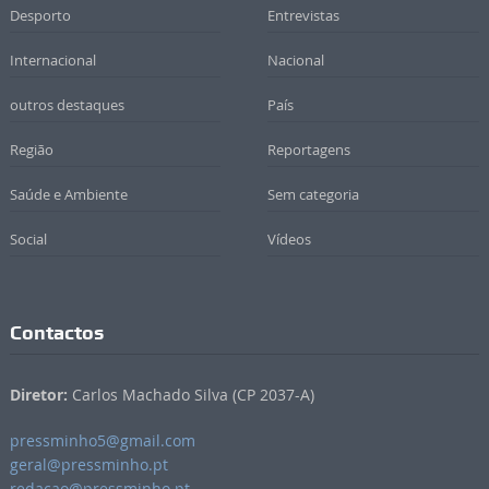
Desporto
Entrevistas
Internacional
Nacional
outros destaques
País
Região
Reportagens
Saúde e Ambiente
Sem categoria
Social
Vídeos
Contactos
Diretor:
Carlos Machado Silva (CP 2037-A)
pressminho5@gmail.com
geral@pressminho.pt
redacao@pressminho.pt