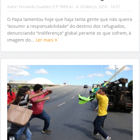
Autor:
Fernando Gualtieri (CP 7889-A)
a:
20 Março, 2016 - 16:37
O Papa lamentou hoje que haja tanta gente que não queira
“assumir a responsabilidade” do destino dos refugiados,
denunciando “indiferença” global perante os que sofrem, à
imagem do...
Ler mais