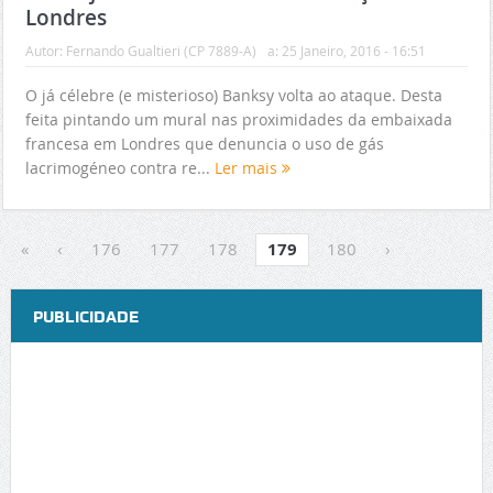
Londres
Autor:
Fernando Gualtieri (CP 7889-A)
a:
25 Janeiro, 2016 - 16:51
O já célebre (e misterioso) Banksy volta ao ataque. Desta
feita pintando um mural nas proximidades da embaixada
francesa em Londres que denuncia o uso de gás
lacrimogéneo contra re...
Ler mais
«
‹
176
177
178
179
180
›
PUBLICIDADE