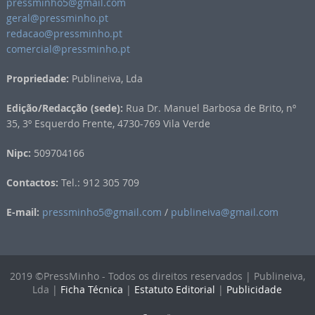
pressminho5@gmail.com
geral@pressminho.pt
redacao@pressminho.pt
comercial@pressminho.pt
Propriedade:
Publineiva, Lda
Edição/Redacção (sede):
Rua Dr. Manuel Barbosa de Brito, nº
35, 3º Esquerdo Frente, 4730-769 Vila Verde
Nipc:
509704166
Contactos:
Tel.: 912 305 709
E-mail:
pressminho5@gmail.com
/
publineiva@gmail.com
2019 ©PressMinho - Todos os direitos reservados | Publineiva,
Lda |
Ficha Técnica
|
Estatuto Editorial
|
Publicidade