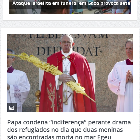
EUA realizam nova vaga de ataques contra Irão
Ataque israelita em funeral em Gaza provoca sete mor
Papa condena “indiferença” perante drama
dos refugiados no dia que duas meninas
são encontradas morta no mar Egeu