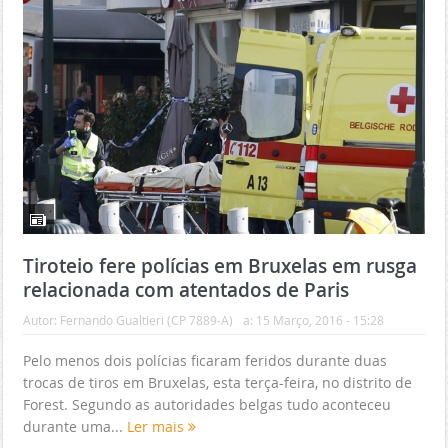
Tiroteio fere polícias em Bruxelas em rusga
relacionada com atentados de Paris
Autor:
Fernando Gualtieri (CP 7889-A)
a:
15 Março, 2016 - 15:28
Pelo menos dois polícias ficaram feridos durante duas
trocas de tiros em Bruxelas, esta terça-feira, no distrito de
Forest. Segundo as autoridades belgas tudo aconteceu
durante uma...
Ler mais