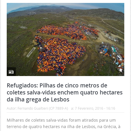
Refugiados: Pilhas de cinco metros de
coletes salva-vidas enchem quatro hectares
da ilha grega de Lesbos
Autor:
Fernando Gualtieri (CP 7889-A)
a:
7 Fevereiro, 2016 - 16:16
Milhares de coletes salva-vidas foram atirados para um
terreno de quatro hectares na ilha de Lesbos, na Grécia, à