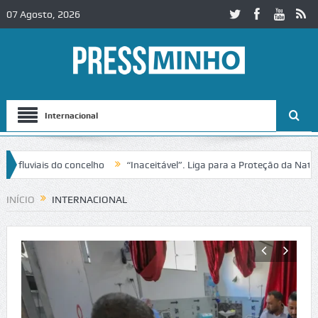
07 Agosto, 2026
Internacional
 do concelho
“Inaceitável”. Liga para a Proteção da Natureza conte
no IC2 em Alcobaça
Igreja do Castelo de Cerveira assegura financiam
INÍCIO
INTERNACIONAL