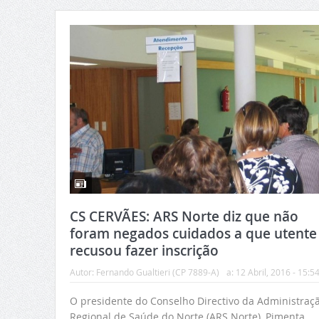
CS CERVÃES: ARS Norte diz que não
foram negados cuidados a que utente
recusou fazer inscrição
Autor:
Fernando Gualtieri (CP 7889-A)
a:
12 Abril, 2016 - 15:5
O presidente do Conselho Directivo da Administraç
Regional de Saúde do Norte (ARS Norte), Pimenta