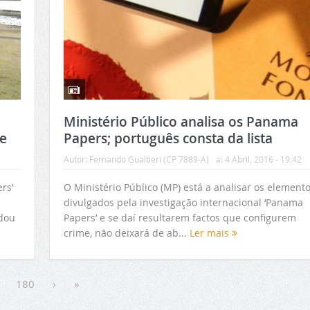
Ministério Público analisa os Panama
se
Papers; português consta da lista
Autor:
Fernando Gualtieri (CP 7889-A)
a:
4 Abril, 2016 - 19:42
rs’
O Ministério Público (MP) está a analisar os element
divulgados pela investigação internacional ‘Panama
dou
Papers’ e se daí resultarem factos que configurem
crime, não deixará de ab...
Ler mais
180
›
»