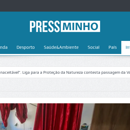
nda
Desporto
Saúde&Ambiente
Social
País
In
 para a Proteção da Natureza contesta passagem da Volta a Portugal no