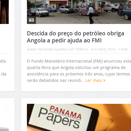
Descida do preço do petróleo obriga
Angola a pedir ajuda ao FMI
Autor:
Fernando Gualtieri (CP 7889-A)
a:
6 Abril, 2016 - 14:48
lta
O Fundo Monetário Internacional (FMI) anunciou est
quarta-feira que Angola solicitou um programa de
o da
assistência para os próximos três anos, cujos termos
serão debatidos nas reuniõ...
Ler mais