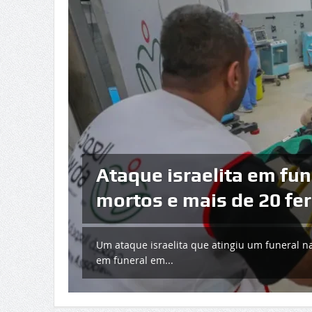
EUA realizam nova vaga
Os Estados Unidos começaram esta quarta-fe
Irão. O anúncio foi f...