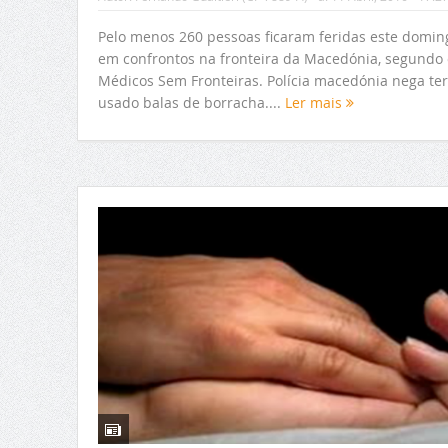
Pelo menos 260 pessoas ficaram feridas este domin
em confrontos na fronteira da Macedónia, segundo 
Médicos Sem Fronteiras. Polícia macedónia nega ter
usado balas de borracha....
Ler mais