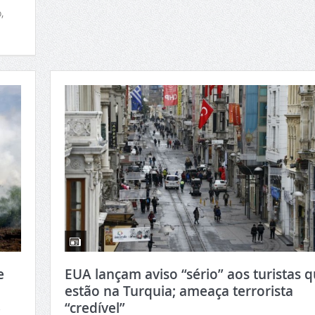
,
e
EUA lançam aviso “sério” aos turistas 
estão na Turquia; ameaça terrorista
“credível”
7