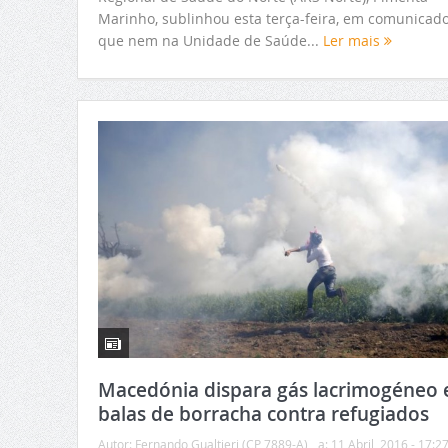
Marinho, sublinhou esta terça-feira, em comunicado
que nem na Unidade de Saúde...
Ler mais
Macedónia dispara gás lacrimogéneo 
balas de borracha contra refugiados
Autor:
Fernando Gualtieri (CP 7889-A)
a:
11 Abril, 2016 - 17:2