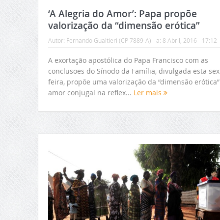
‘A Alegria do Amor’: Papa propõe
valorização da “dimensão erótica”
Autor:
Fernando Gualtieri (CP 7889-A)
a:
8 Abril, 2016 - 17:12
A exortação apostólica do Papa Francisco com as
conclusões do Sínodo da Família, divulgada esta sex
feira, propõe uma valorização da “dimensão erótica”
amor conjugal na reflex...
Ler mais