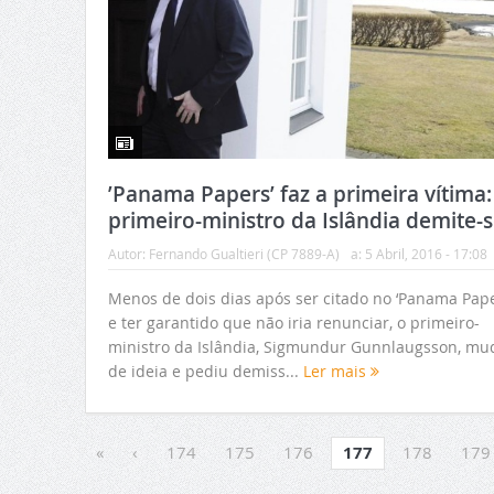
’Panama Papers’ faz a primeira vítima:
primeiro-ministro da Islândia demite-
Autor:
Fernando Gualtieri (CP 7889-A)
a:
5 Abril, 2016 - 17:08
Menos de dois dias após ser citado no ‘Panama Pape
e ter garantido que não iria renunciar, o primeiro-
ministro da Islândia, Sigmundur Gunnlaugsson, mu
de ideia e pediu demiss...
Ler mais
«
‹
174
175
176
177
178
179