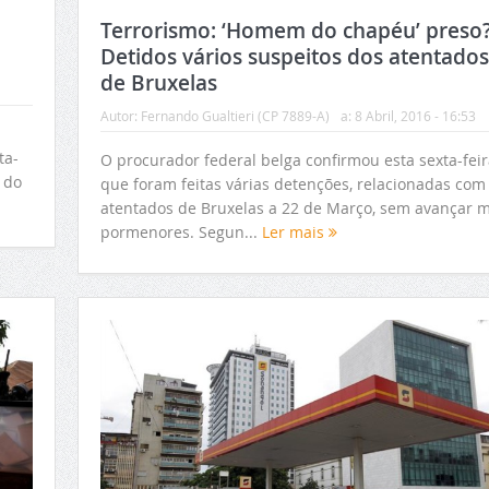
Terrorismo: ‘Homem do chapéu’ preso
Detidos vários suspeitos dos atentados
de Bruxelas
Autor:
Fernando Gualtieri (CP 7889-A)
a:
8 Abril, 2016 - 16:53
ta-
O procurador federal belga confirmou esta sexta-feir
 do
que foram feitas várias detenções, relacionadas com
atentados de Bruxelas a 22 de Março, sem avançar m
pormenores. Segun...
Ler mais