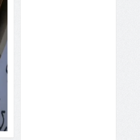
França aprova lei que legaliz
suicídio assistido
O Parlamento francês aprovou, esta quarta-feira, proposta
ao suicídio...