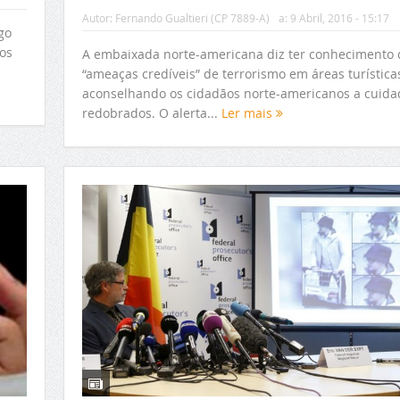
Autor:
Fernando Gualtieri (CP 7889-A)
a:
9 Abril, 2016 - 15:17
go
os
A embaixada norte-americana diz ter conhecimento 
“ameaças credíveis” de terrorismo em áreas turísticas
aconselhando os cidadãos norte-americanos a cuida
redobrados. O alerta...
Ler mais