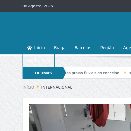
08 Agosto, 2026
Início
Braga
Barcelos
Região
Age
Multimédia
nhecer e proteger as praias fluviais do concelho
ÚLTIMAS
“Inaceitável”. Liga
NOTÍCIAS
INÍCIO
INTERNACIONAL