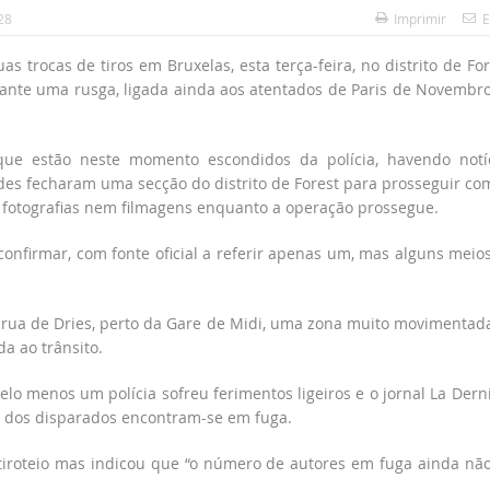
28
Imprimir
E
s trocas de tiros em Bruxelas, esta terça-feira, no distrito de For
ante uma rusga, ligada ainda aos atentados de Paris de Novembr
 que estão neste momento escondidos da polícia, havendo notí
ades fecharam uma secção do distrito de Forest para prosseguir co
 fotografias nem filmagens enquanto a operação prossegue.
 confirmar, com fonte oficial a referir apenas um, mas alguns meio
a rua de Dries, perto da Gare de Midi, uma zona muito movimentad
a ao trânsito.
lo menos um polícia sofreu ferimentos ligeiros e o jornal La Dern
s dos disparados encontram-se em fuga.
iroteio mas indicou que “o número de autores em fuga ainda não