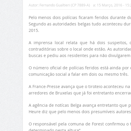
Autor:
Fernando Gualtieri (CP 7889-A)
a:
15 Março, 2016 - 15:
Pelo menos dois polícias ficaram feridos durante dua
Segundo as autoridades belgas tudo aconteceu dur
2015.
A imprensa local relata que há dois suspeitos,
contraditórias sobre o local onde estão. As autorid
buscas e pediu aos residentes para não divulgarem
O número oficial de polícias feridos está ainda por
comunicação social a falar em dois ou mesmo três.
A France-Presse avança que o tiroteio aconteceu n
arredores de Bruxelas que já foi entretanto encerrad
A agência de notícas
Belga avança entretanto que pe
Heure diz que pelo menos dois presumíveis autore
O responsável pela comuna de Forest confirmou o t
determinado nesta altura”.