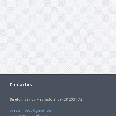
Contactos
Diretor:
Carlos Machado Silva (CP 2037-A)
pressminho5@gmail.com
geral@pressminho.pt