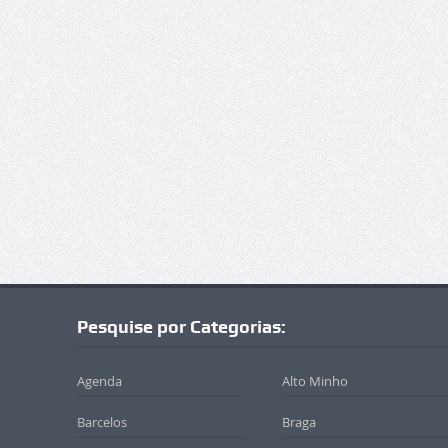
Pesquise por Categorias:
Agenda
Alto Minho
Barcelos
Braga