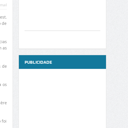
mail
est.
o de
cias
m as
PUBLICIDADE
s de
a os
ière
 foi