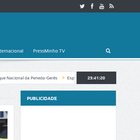
ternacional
PressMinho TV
nal da Peneda-Gerês
Esposende. Galaicofolia atrai mais de 25 mil vis
23:41:21
PUBLICIDADE