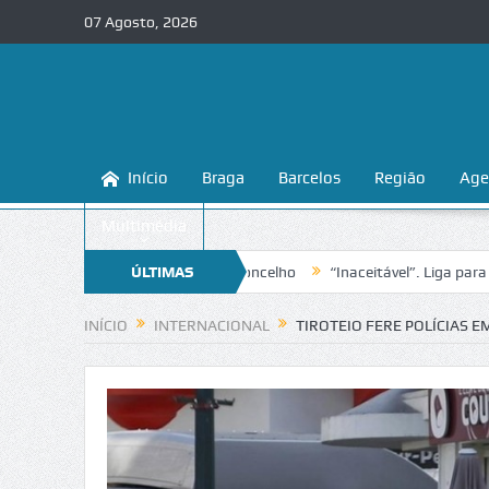
07 Agosto, 2026
Início
Braga
Barcelos
Região
Age
Multimédia
ger as praias fluviais do concelho
ÚLTIMAS
“Inaceitável”. Liga para a Prote
NOTÍCIAS
INÍCIO
INTERNACIONAL
TIROTEIO FERE POLÍCIAS 