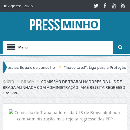
08 Agosto, 2026
Menu
aias fluviais do concelho
“Inaceitável”. Liga para a Proteção da Na
 de trânsito no IC2 em Alcobaça
Igreja do Castelo de Cerveira asseg
INÍCIO
BRAGA
COMISSÃO DE TRABALHADORES DA ULS DE
BRAGA ALINHADA COM ADMINISTRAÇÃO, MAS REJEITA REGRESSO
DAS PPP