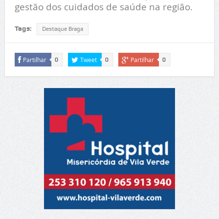
gestão dos cuidados de saúde na região.
Tags:
Destaque Braga
Partilhar
Tweet
Partilhar
0
0
0