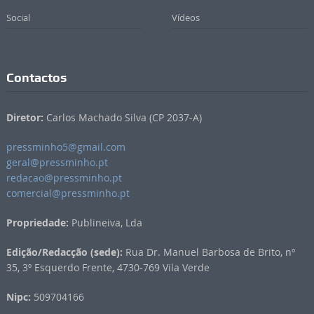
Social
Vídeos
Contactos
Diretor:
Carlos Machado Silva (CP 2037-A)
pressminho5@gmail.com
geral@pressminho.pt
redacao@pressminho.pt
comercial@pressminho.pt
Propriedade:
Publineiva, Lda
Edição/Redacção (sede):
Rua Dr. Manuel Barbosa de Brito, nº
35, 3º Esquerdo Frente, 4730-769 Vila Verde
Nipc:
509704166