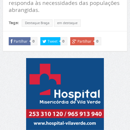
responda às necessidades das populações
abrangidas.
Tags:
Destaque Braga
em destaque
Partilhar
Tweet
Partilhar
0
0
0