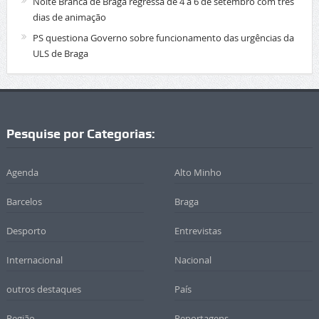
Noite Branca de Braga regressa de 4 a 6 de setembro com três
dias de animação
PS questiona Governo sobre funcionamento das urgências da
ULS de Braga
Pesquise por Categorias:
Agenda
Alto Minho
Barcelos
Braga
Desporto
Entrevistas
Internacional
Nacional
outros destaques
País
Região
Reportagens