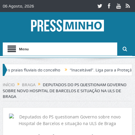
06 Agosto, 2026
Menu
praias fluviais do concelho
“Inaceitável”. Liga para a Proteção da 
ão de trânsito no IC2 em Alcobaça
Igreja do Castelo de Cerveira ass
INÍCIO
BRAGA
DEPUTADOS DO PS QUESTIONAM GOVERNO
SOBRE NOVO HOSPITAL DE BARCELOS E SITUAÇÃO NA ULS DE
BRAGA