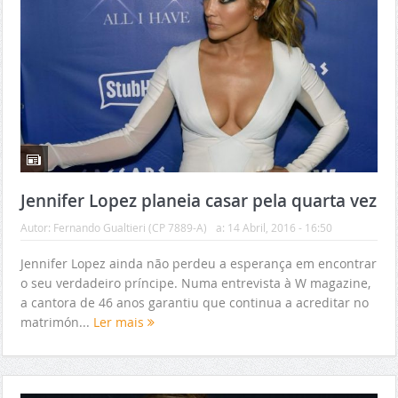
Jennifer Lopez planeia casar pela quarta vez
Autor:
Fernando Gualtieri (CP 7889-A)
a:
14 Abril, 2016 - 16:50
Jennifer Lopez ainda não perdeu a esperança em encontrar
o seu verdadeiro príncipe. Numa entrevista à W magazine,
a cantora de 46 anos garantiu que continua a acreditar no
matrimón...
Ler mais