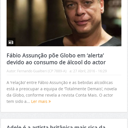
Fábio Assunção põe Globo em ‘alerta’
devido ao consumo de álcool do actor
Autor:
Fernando Gualtieri (CP 7889-A)
a:
27 Abril, 2016 - 16:29
A ‘relação’ entre Fábio Assunção e as bebidas alcoólicas
está a preocupar a equipa de ‘Totalmente Demais’, novela
da Globo, conforme revela a revista Conta Mais. O actor
tem sido a...
Ler mais
Adele é a artista britânica mais rica da