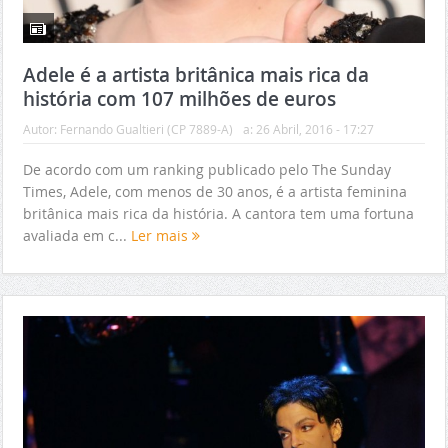
Adele é a artista britânica mais rica da
história com 107 milhões de euros
Autor:
Fernando Gualtieri (CP 7889-A)
a:
26 Abril, 2016 - 17:27
De acordo com um ranking publicado pelo The Sunday
Times, Adele, com menos de 30 anos, é a artista feminina
britânica mais rica da história. A cantora tem uma fortuna
avaliada em c...
Ler mais