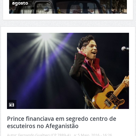
Famalicão Fashion confirma título de Cidade Têxtil d
agosto
Prince financiava em segredo centro de
escuteiros no Afeganistão
Autor:
Fernando Gualtieri (CP 7889-A)
a:
5 Maio, 2016 - 16:26