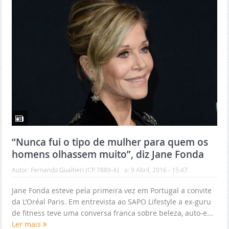
“Nunca fui o tipo de mulher para quem os
homens olhassem muito”, diz Jane Fonda
Autor:
Fernando Gualtieri (CP 7889-A)
a:
9 Abril, 2016 - 15:47
Jane Fonda esteve pela primeira vez em Portugal a convite
da L’Oréal Paris. Em entrevista ao SAPO Lifestyle a ex-guru
de fitness teve uma conversa franca sobre beleza, auto-e...
Ler mais