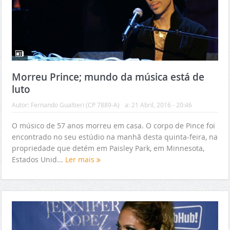
Morreu Prince; mundo da música está de
luto
Autor:
Fernando Gualtieri (CP 7889-A)
a:
21 Abril, 2016 - 20:46
O músico de 57 anos morreu em casa. O corpo de Pince foi
encontrado no seu estúdio na manhã desta quinta-feira, na
propriedade que detém em Paisley Park, em Minnesota,
Estados Unid...
Ler mais