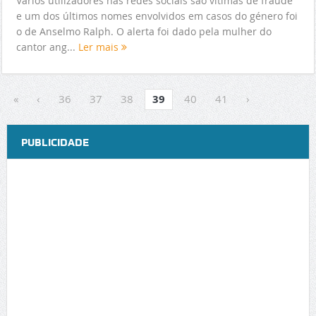
Vários utilizadores nas redes sociais são vítimas de fraude
e um dos últimos nomes envolvidos em casos do género foi
o de Anselmo Ralph. O alerta foi dado pela mulher do
cantor ang...
Ler mais
«
‹
36
37
38
39
40
41
›
PUBLICIDADE