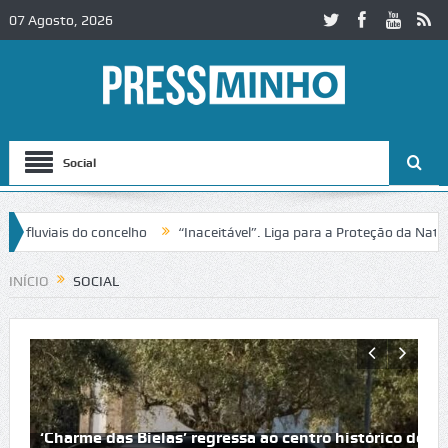
07 Agosto, 2026
Social
 do concelho
“Inaceitável”. Liga para a Proteção da Natureza conte
INÍCIO
SOCIAL
‘Charme das Bielas’ regressa ao centro histórico de P