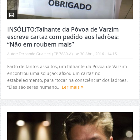
INSÓLITO:Talhante da Póvoa de Varzim
escreve cartaz com pedido aos ladrões:
“Não em roubem mais”
Autor:
Fernando Gualtieri (CP 7889-A)
a:
30 Abril, 2016 - 14:15
Farto de tantos assaltos, um talhante da Póvoa de Varzim
encontrou uma solução: afixou um cartaz no
estabelecimento, para “tocar na consciência” dos ladrões.
“Eles são seres humano...
Ler mais