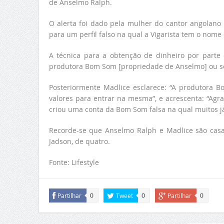
de Anselmo Ralph.
O alerta foi dado pela mulher do cantor angolan
para um perfil falso na qual a Vigarista tem o nom
A técnica para a obtenção de dinheiro por parte 
produtora Bom Som [propriedade de Anselmo] ou seja
Posteriormente Madlice esclarece: “A produtora B
valores para entrar na mesma”, e acrescenta: “Ag
criou uma conta da Bom Som falsa na qual muitos j
Recorde-se que Anselmo Ralph e Madlice são casad
Jadson, de quatro.
Fonte: Lifestyle
Partilhar
Tweet
Partilhar
0
0
0