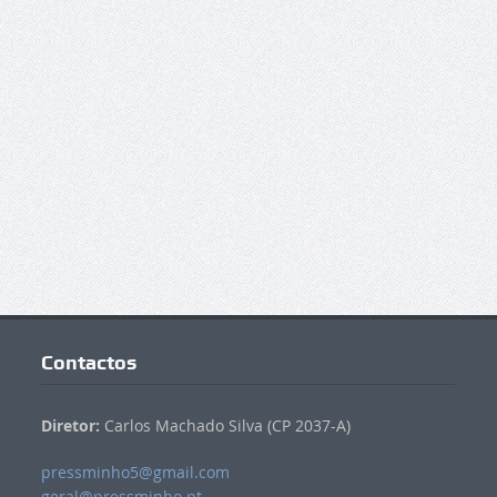
Contactos
Diretor:
Carlos Machado Silva (CP 2037-A)
pressminho5@gmail.com
geral@pressminho.pt