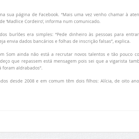
o na sua página de Facebook. “Mais uma vez venho chamar à ate
e de ‘Madlice Cordeiro’, informa num comunicado.
dos burlões era simples: “Pede dinheiro às pessoas para entra
 envia dados bancários e folhas de inscrição falsas”, explica.
om Som ainda não está a recrutar novos talentos e tão pouco c
radeço que repassem está mensagem pois sei que a vigarista ta
á foram aldrabados”.
os desde 2008 e em comum têm dois filhos: Alícia, de oito ano