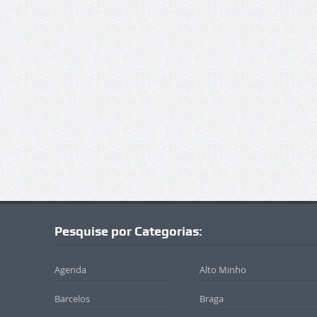
Pesquise por Categorias:
Agenda
Alto Minho
Barcelos
Braga