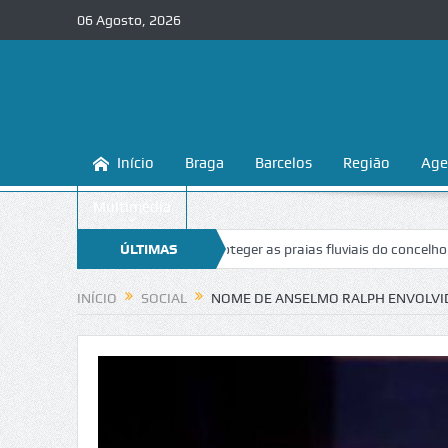
06 Agosto, 2026
Início
Braga
Barcelos
Região
Age
Multimédia
aga ensina a conhecer e proteger as praias fluviais do concelho
ÚLTIMAS
“Inac
NOTÍCIAS
INÍCIO
SOCIAL
NOME DE ANSELMO RALPH ENVOLVI