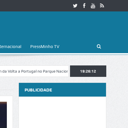
ternacional
PressMinho TV
 a Portugal no Parque Nacional da Peneda-Gerês
19:26:13
Esposende. Galaicof
PUBLICIDADE