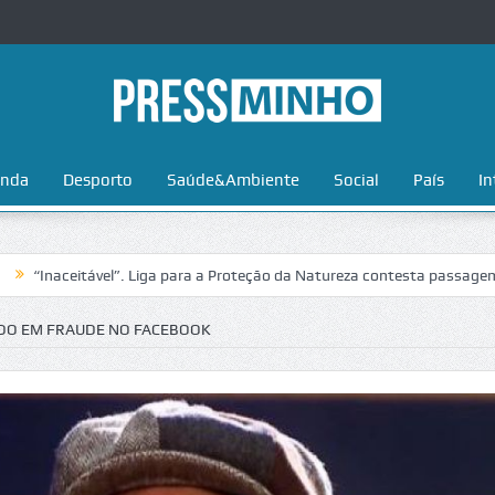
nda
Desporto
Saúde&Ambiente
Social
País
In
eitável”. Liga para a Proteção da Natureza contesta passagem da Volta
DO EM FRAUDE NO FACEBOOK