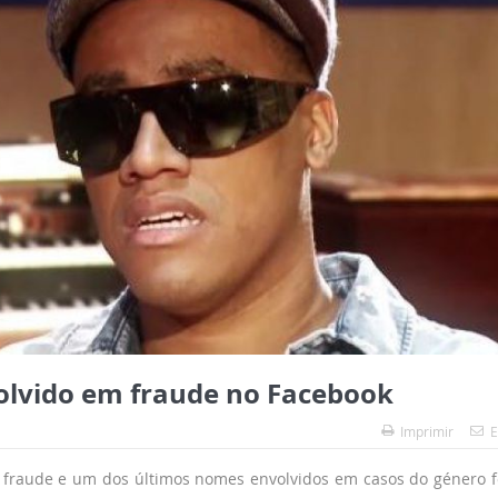
lvido em fraude no Facebook
Imprimir
E
de fraude e um dos últimos nomes envolvidos em casos do género f