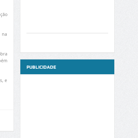
nção
r na
obra
mbém
PUBLICIDADE
s, e