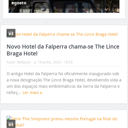
agosto
Novo Hotel da Falperra chama-se The Lince
Braga Hotel
Autor:
Redação
a:
19 Junho, 2026 - 18:59
O antigo Hotel da Falperra foi oficialmente inaugurado sob
a nova designação The Lince Braga Hotel, devolvendo vida a
um dos espaços mais emblemáticos da Serra da Falperra e
reforç...
Ler mais