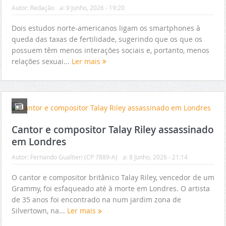
Autor:
Redação
a:
9 Junho, 2026 - 19:20
Dois estudos norte-americanos ligam os smartphones à
queda das taxas de fertilidade, sugerindo que os que os
possuem têm menos interações sociais e, portanto, menos
relações sexuai...
Ler mais
Cantor e compositor Talay Riley assassinado
em Londres
Autor:
Fernando Gualtieri (CP 7889-A)
a:
8 Junho, 2026 - 21:14
O cantor e compositor britânico Talay Riley, vencedor de um
Grammy, foi esfaqueado até à morte em Londres. O artista
de 35 anos foi encontrado na num jardim zona de
Silvertown, na...
Ler mais