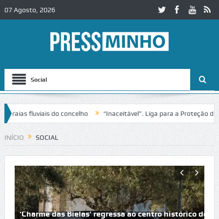
07 Agosto, 2026
Social
ias fluviais do concelho
“Inaceitável”. Liga para a Proteção da Nat
INÍCIO
SOCIAL
‘Charme das Bielas’ regressa ao centro histórico de P