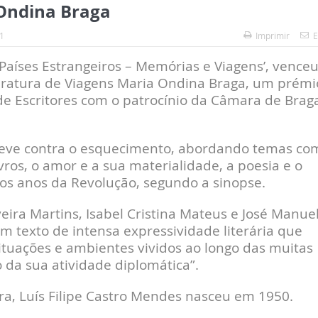
 Ondina Braga
1
Imprimir
E
‘Países Estrangeiros – Memórias e Viagens’, vence
teratura de Viagens Maria Ondina Braga, um prémi
de Escritores com o patrocínio da Câmara de Brag
creve contra o esquecimento, abordando temas co
livros, o amor e a sua materialidade, a poesia e o
e os anos da Revolução, segundo a sinopse.
veira Martins, Isabel Cristina Mateus e José Manue
m texto de intensa expressividade literária que
situações e ambientes vividos ao longo das muitas
o da sua atividade diplomática”.
ira, Luís Filipe Castro Mendes nasceu em 1950.