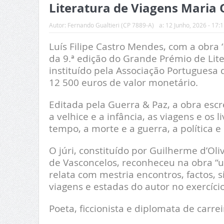
Literatura de Viagens Maria
Autor:
Fernando Gualtieri (CP 7889-A)
a:
12 Junho, 2026 - 17:1
Luís Filipe Castro Mendes, com a obra 
da 9.ª edição do Grande Prémio de Li
instituído pela Associação Portuguesa 
12 500 euros de valor monetário.
Editada pela Guerra & Paz, a obra es
a velhice e a infância, as viagens e os 
tempo, a morte e a guerra, a política 
O júri, constituído por Guilherme d’Oli
de Vasconcelos, reconheceu na obra “u
relata com mestria encontros, factos, 
viagens e estadas do autor no exercíci
Poeta, ficcionista e diplomata de carre