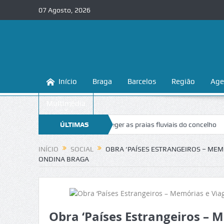
07 Agosto, 2026
Início
Braga
Barcelos
Região
Age
Multimédia
ga ensina a conhecer e proteger as praias fluviais do concelho
ÚLTIMAS
“Inac
NOTÍCIAS
INÍCIO
SOCIAL
OBRA ‘PAÍSES ESTRANGEIROS – MEM
ONDINA BRAGA
Obra ‘Países Estrangeiros – 