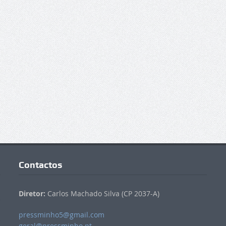
Contactos
Diretor:
Carlos Machado Silva (CP 2037-A)
pressminho5@gmail.com
geral@pressminho.pt