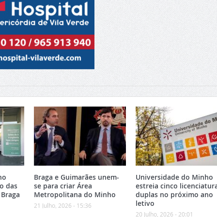
no
Braga e Guimarães unem-
Universidade do Minho
o das
se para criar Área
estreia cinco licenciatur
 Braga
Metropolitana do Minho
duplas no próximo ano
letivo
21 Julho, 2026 - 15:36
20 Julho, 2026 - 20:01