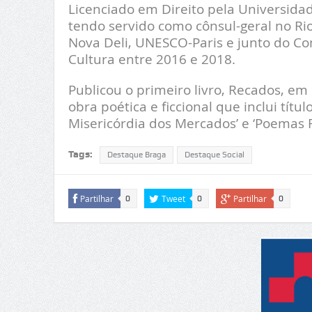
Licenciado em Direito pela Universidad
tendo servido como cônsul-geral no R
Nova Deli, UNESCO-Paris e junto do Co
Cultura entre 2016 e 2018.
Publicou o primeiro livro, Recados, e
obra poética e ficcional que inclui títul
Misericórdia dos Mercados’ e ‘Poemas 
Tags:
Destaque Braga
Destaque Social
Partilhar
Tweet
Partilhar
0
0
0