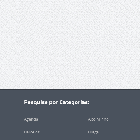
Pesquise por Categorias:
Agenda
Alto Minho
Barcelos
Braga