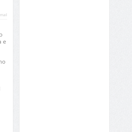
mail
u
o
a e
mo
l