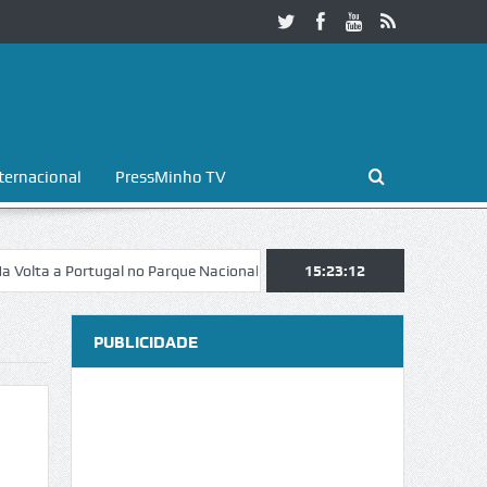
ternacional
PressMinho TV
a Portugal no Parque Nacional da Peneda-Gerês
15:23:13
Esposende. Galaicofo
PUBLICIDADE