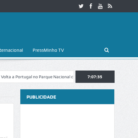
ternacional
PressMinho TV
 Portugal no Parque Nacional da Peneda-Gerês
7:07:36
Esposende. Galaicofol
PUBLICIDADE