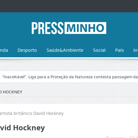
nda
Desporto
Saúde&Ambiente
Social
País
In
tável”. Liga para a Proteção da Natureza contesta passagem da Volta a
ID HOCKNEY
avid Hockney