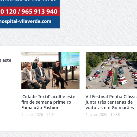
s este
‘Cidade Têxtil’ acolhe este
VII Festival Penha Clássi
fim de semana primeiro
junta três centenas de
Famalicão Fashion
viaturas em Guimarães
7 Julho, 2026 - 14:34
1 Julho, 2026 - 19:38