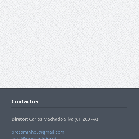
Contactos
Diretor:
Carlos Machado Silva (CP 2037-A)
pressminho5@gmail.com
geral@pressminho.pt