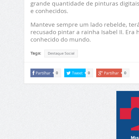
grande quantidade de pinturas digitai
e conhecidos.
Manteve sempre um lado rebelde, terá 
recusado pintar a rainha Isabel II. Era
conhecido do mundo.
Tags:
Destaque Social
Partilhar
Tweet
Partilhar
0
0
0