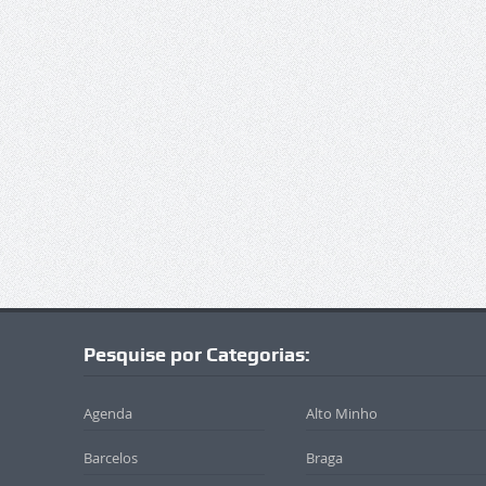
Pesquise por Categorias:
Agenda
Alto Minho
Barcelos
Braga