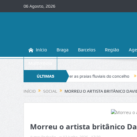
06 Agosto, 2026
Início
Braga
Barcelos
Região
Age
Multimédia
a ensina a conhecer e proteger as praias fluviais do concelho
ÚLTIMAS
“Inacei
NOTÍCIAS
INÍCIO
SOCIAL
MORREU O ARTISTA BRITÂNICO DAV
Morreu o artista britânico D