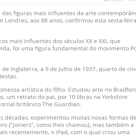
Imprimir
E
a das figuras mais influentes da arte contemporân
m Londres, aos 88 anos, confirmou esta sexta-feira
cos mais influentes dos séculos XX e XXI, que
vida, foi uma figura fundamental do movimento P
e Inglaterra, a 9 de julho de 1937, quarto de cin
destas.
messa artística do filho. Estudou arte no Bradfor
, um retrato do pai, por 10 libras na Yorkshire
 jornal britânico The Guardian.
eis décadas, experimentou muitas novas formas d
gens (“joiners”, como lhes chamou), mas também a
mais recentemente, o iPad, com o qual criou uma