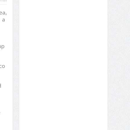
mail
ea,
 a
op
co
d
e