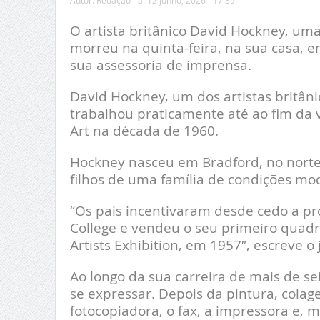
Autor:
Redação
a:
12 Junho, 2026 - 17:39
O artista britânico David Hockney, um
morreu na quinta-feira, na sua casa, e
sua assessoria de imprensa.
David Hockney, um dos artistas britâni
trabalhou praticamente até ao fim da 
Art na década de 1960.
Hockney nasceu em Bradford, no norte d
filhos de uma família de condições mo
“Os pais incentivaram desde cedo a pro
College e vendeu o seu primeiro quadro
Artists Exhibition, em 1957″, escreve o
Ao longo da sua carreira de mais de s
se expressar. Depois da pintura, cola
fotocopiadora, o fax, a impressora e, 