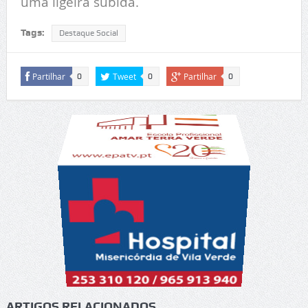
uma ligeira subida.
Tags:
Destaque Social
Partilhar
Tweet
Partilhar
0
0
0
ARTIGOS RELACIONADOS