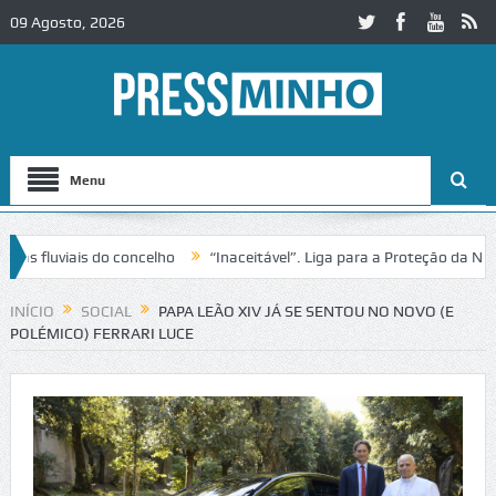
09 Agosto, 2026
Menu
fluviais do concelho
“Inaceitável”. Liga para a Proteção da Naturez
rânsito no IC2 em Alcobaça
Igreja do Castelo de Cerveira assegura f
INÍCIO
SOCIAL
PAPA LEÃO XIV JÁ SE SENTOU NO NOVO (E
POLÉMICO) FERRARI LUCE