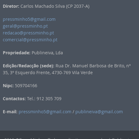
Diretor:
Carlos Machado Silva (CP 2037-A)
pressminho5@gmail.com
geral@pressminho.pt
redacao@pressminho.pt
comercial@pressminho.pt
Propriedade:
Publineiva, Lda
Edição/Redacção (sede):
Rua Dr. Manuel Barbosa de Brito, nº
35, 3º Esquerdo Frente, 4730-769 Vila Verde
Nipc:
509704166
Contactos:
Tel.: 912 305 709
E-mail:
pressminho5@gmail.com
/
publineiva@gmail.com