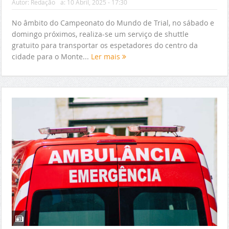
Autor:
Redação
a:
10 Abril, 2025 - 17:30
No âmbito do Campeonato do Mundo de Trial, no sábado e
domingo próximos, realiza-se um serviço de shuttle
gratuito para transportar os espetadores do centro da
cidade para o Monte...
Ler mais