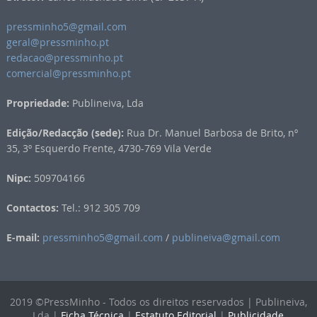
pressminho5@gmail.com
geral@pressminho.pt
redacao@pressminho.pt
comercial@pressminho.pt
Propriedade:
Publineiva, Lda
Edição/Redacção (sede):
Rua Dr. Manuel Barbosa de Brito, nº
35, 3º Esquerdo Frente, 4730-769 Vila Verde
Nipc:
509704166
Contactos:
Tel.: 912 305 709
E-mail:
pressminho5@gmail.com
/
publineiva@gmail.com
2019 ©PressMinho - Todos os direitos reservados | Publineiva,
Lda |
Ficha Técnica
|
Estatuto Editorial
|
Publicidade