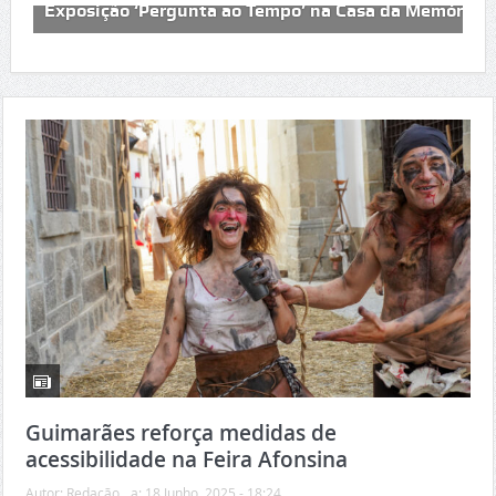
Darque
Exposição ‘Pergunta ao Tempo’ na Casa da Memória 
Guimarães reforça medidas de
acessibilidade na Feira Afonsina
Autor:
Redação
a:
18 Junho, 2025 - 18:24