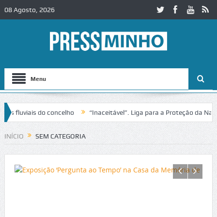
08 Agosto, 2026
Menu
 do concelho
“Inaceitável”. Liga para a Proteção da Natureza conte
 no IC2 em Alcobaça
Igreja do Castelo de Cerveira assegura financia
INÍCIO
SEM CATEGORIA
Câmara de Viana entrega chaves de 60 casas e acaba