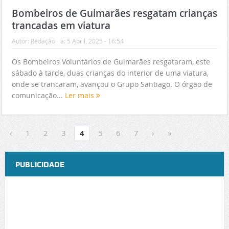
Bombeiros de Guimarães resgatam crianças
trancadas em viatura
Autor:
Redação
a:
5 Abril, 2025 - 16:54
Os Bombeiros Voluntários de Guimarães resgataram, este
sábado à tarde, duas crianças do interior de uma viatura,
onde se trancaram, avançou o Grupo Santiago. O órgão de
comunicação...
Ler mais
‹
1
2
3
4
5
6
7
›
»
PUBLICIDADE