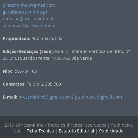
pressminho5@gmail.com
geral@pressminho.pt
redacao@pressminho.pt
comercial@pressminho.pt
Propriedade:
Publineiva, Lda
Edição/Redacção (sede):
Rua Dr. Manuel Barbosa de Brito, nº
35, 3º Esquerdo Frente, 4730-769 Vila Verde
Nipc:
509704166
Contactos:
Tel.: 912 305 709
E-mail:
pressminho5@gmail.com
/
publineiva@gmail.com
2019 ©PressMinho - Todos os direitos reservados | Publineiva,
Lda |
Ficha Técnica
|
Estatuto Editorial
|
Publicidade