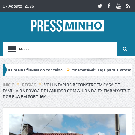
07 Agosto, 2026
Menu
 praias fluviais do concelho
“Inaceitável”. Liga para a Proteção da
ção de trânsito no IC2 em Alcobaça
Igreja do Castelo de Cerveira as
INÍCIO
REGIÃO
VOLUNTÁRIOS RECONSTROEM CASA DE
FAMÍLIA DA PÓVOA DE LANHOSO COM AJUDA DA EX-EMBAIXATRIZ
DOS EUA EM PORTUGAL