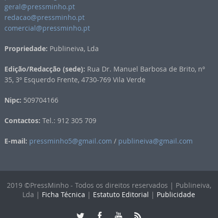
geral@pressminho.pt
redacao@pressminho.pt
comercial@pressminho.pt
Propriedade:
Publineiva, Lda
Edição/Redacção (sede):
Rua Dr. Manuel Barbosa de Brito, nº
35, 3º Esquerdo Frente, 4730-769 Vila Verde
Nipc:
509704166
Contactos:
Tel.: 912 305 709
E-mail:
pressminho5@gmail.com
/
publineiva@gmail.com
2019 ©PressMinho - Todos os direitos reservados | Publineiva,
Lda |
Ficha Técnica
|
Estatuto Editorial
|
Publicidade