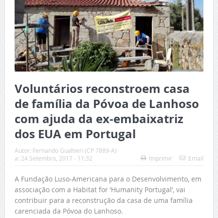
Voluntários reconstroem casa
de família da Póvoa de Lanhoso
com ajuda da ex-embaixatriz
dos EUA em Portugal
Autor:
Fernando Gualtieri (CP 7889-A)
a:
24 Setembro, 2017 - 11:32
Imprimir
Email
A Fundação Luso-Americana para o Desenvolvimento, em
associação com a Habitat for ‘Humanity Portugal’, vai
contribuir para a reconstrução da casa de uma família
carenciada da Póvoa do Lanhoso.