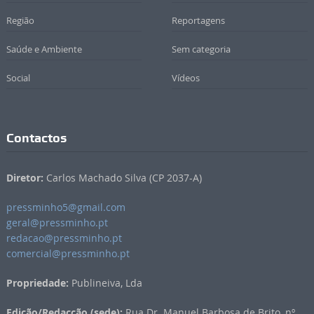
Região
Reportagens
Saúde e Ambiente
Sem categoria
Social
Vídeos
Contactos
Diretor:
Carlos Machado Silva (CP 2037-A)
pressminho5@gmail.com
geral@pressminho.pt
redacao@pressminho.pt
comercial@pressminho.pt
Propriedade:
Publineiva, Lda
Edição/Redacção (sede):
Rua Dr. Manuel Barbosa de Brito, nº