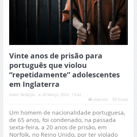
Vinte anos de prisão para
português que violou
“repetidamente” adolescentes
em Inglaterra
Autor:
Redação
a:
20 Março, 2024 - 13:42
Imprimir
Email
Um homem de nacionalidade portuguesa,
de 65 anos, foi condenado, na passada
sexta-feira, a 20 anos de prisão, em
Norfolk, no Reino Unido, por ter violado