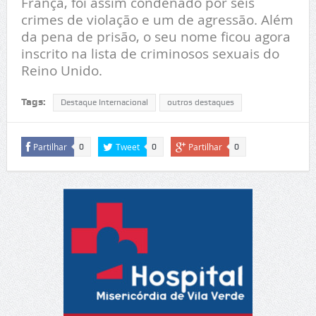
França, foi assim condenado por seis
crimes de violação e um de agressão. Além
da pena de prisão, o seu nome ficou agora
inscrito na lista de criminosos sexuais do
Reino Unido.
Tags:
Destaque Internacional
outros destaques
Partilhar
Tweet
Partilhar
0
0
0