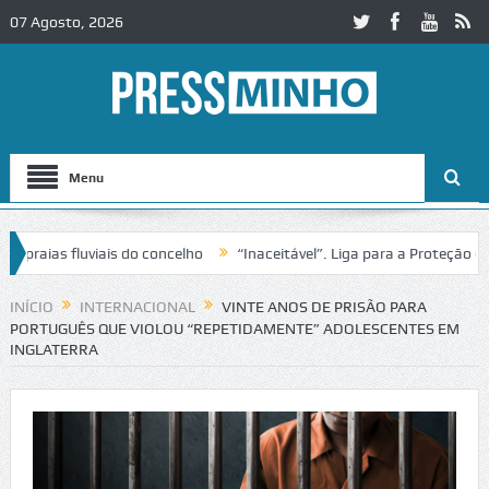
07 Agosto, 2026
Menu
ias fluviais do concelho
“Inaceitável”. Liga para a Proteção da Na
 de trânsito no IC2 em Alcobaça
Igreja do Castelo de Cerveira asseg
INÍCIO
INTERNACIONAL
VINTE ANOS DE PRISÃO PARA
PORTUGUÊS QUE VIOLOU “REPETIDAMENTE” ADOLESCENTES EM
INGLATERRA