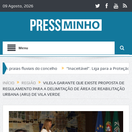
09 Agosto, 2026
Menu
raias fluviais do concelho
“Inaceitável”. Liga para a Proteção da N
o de trânsito no IC2 em Alcobaça
Igreja do Castelo de Cerveira asse
INÍCIO
REGIÃO
VILELA GARANTE QUE EXISTE PROPOSTA DE
REGULAMENTO PARA A DELIMITAÇÃO DE ÁREA DE REABILITAÇÃO
URBANA (ARU) DE VILA VERDE