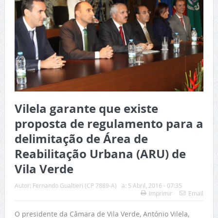
Vilela garante que existe
proposta de regulamento para a
delimitação de Área de
Reabilitação Urbana (ARU) de
Vila Verde
Autor:
Fernando Gualtieri (CP 7889-A)
a:
5 Abril, 2016 - 07:35
Imprimir
Email
O presidente da Câmara de Vila Verde, António Vilela,