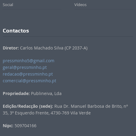
Social
Vídeos
Contactos
Diretor:
Carlos Machado Silva (CP 2037-A)
pressminho5@gmail.com
geral@pressminho.pt
redacao@pressminho.pt
comercial@pressminho.pt
Propriedade:
Publineiva, Lda
Edição/Redacção (sede):
Rua Dr. Manuel Barbosa de Brito, nº
35, 3º Esquerdo Frente, 4730-769 Vila Verde
Nipc:
509704166