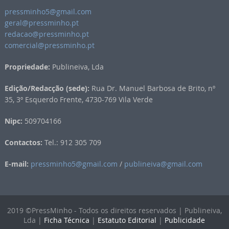
pressminho5@gmail.com
geral@pressminho.pt
redacao@pressminho.pt
comercial@pressminho.pt
Propriedade:
Publineiva, Lda
Edição/Redacção (sede):
Rua Dr. Manuel Barbosa de Brito, nº
35, 3º Esquerdo Frente, 4730-769 Vila Verde
Nipc:
509704166
Contactos:
Tel.: 912 305 709
E-mail:
pressminho5@gmail.com
/
publineiva@gmail.com
2019 ©PressMinho - Todos os direitos reservados | Publineiva,
Lda |
Ficha Técnica
|
Estatuto Editorial
|
Publicidade