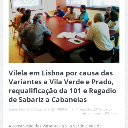
Vilela em Lisboa por causa das
Variantes a Vila Verde e Prado,
requalificação da 101 e Regadio
de Sabariz a Cabanelas
Autor:
Fernando Gualtieri (CP 7889-A)
a:
11 Agosto, 2016 - 09:57
Imprimir
Email
A construção das Variantes a Vila Verde e Vila de