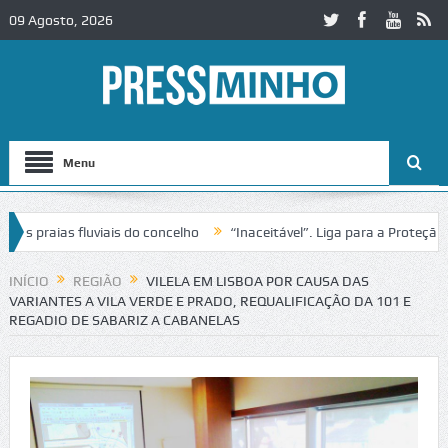
09 Agosto, 2026
Menu
raias fluviais do concelho
“Inaceitável”. Liga para a Proteção da 
ão de trânsito no IC2 em Alcobaça
Igreja do Castelo de Cerveira ass
INÍCIO
REGIÃO
VILELA EM LISBOA POR CAUSA DAS
VARIANTES A VILA VERDE E PRADO, REQUALIFICAÇÃO DA 101 E
REGADIO DE SABARIZ A CABANELAS