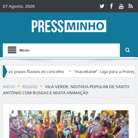
07 Agosto, 2026
Menu
s praias fluviais do concelho
“Inaceitável”. Liga para a Proteção d
ação de trânsito no IC2 em Alcobaça
Igreja do Castelo de Cerveira a
INÍCIO
REGIÃO
VILA VERDE: NOITADA POPULAR DE SANTO
ANTÓNIO COM RUSGAS E MUITA ANIMAÇÃO