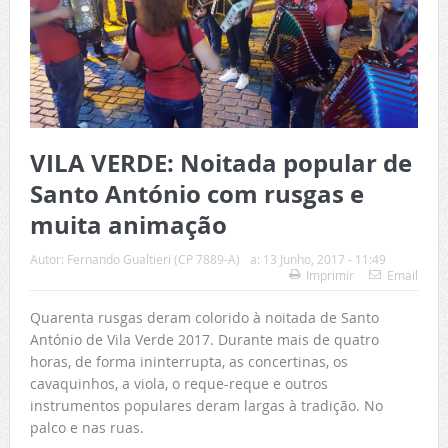
VILA VERDE: Noitada popular de
Santo António com rusgas e
muita animação
Autor:
Fernando Gualtieri (CP 7889-A)
a:
13 Junho, 2017 - 11:49
Imprimir
Email
Quarenta rusgas deram colorido à noitada de Santo
António de Vila Verde 2017. Durante mais de quatro
horas, de forma ininterrupta, as concertinas, os
cavaquinhos, a viola, o reque-reque e outros
instrumentos populares deram largas à tradição. No
palco e nas ruas.