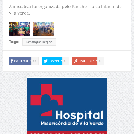
A iniciativa foi organizada pelo Rancho Típico Infantil de
Vila Verde.
Tags:
Destaque Região
Partilhar
Tweet
Partilhar
0
0
0