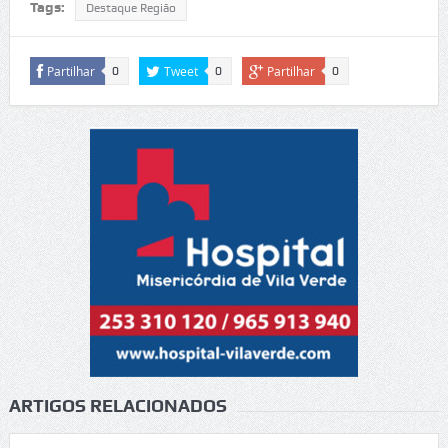
Tags:
Destaque Região
Partilhar
Tweet
Partilhar
0
0
0
ARTIGOS RELACIONADOS