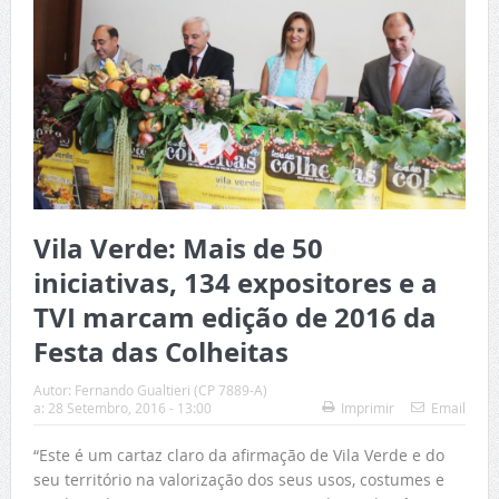
Vila Verde: Mais de 50
iniciativas, 134 expositores e a
TVI marcam edição de 2016 da
Festa das Colheitas
Autor:
Fernando Gualtieri (CP 7889-A)
a:
28 Setembro, 2016 - 13:00
Imprimir
Email
“Este é um cartaz claro da afirmação de Vila Verde e do
seu território na valorização dos seus usos, costumes e