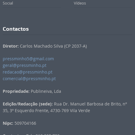
Social
Vídeos
Contactos
Diretor:
Carlos Machado Silva (CP 2037-A)
pressminho5@gmail.com
geral@pressminho.pt
redacao@pressminho.pt
comercial@pressminho.pt
Propriedade:
Publineiva, Lda
Edição/Redacção (sede):
Rua Dr. Manuel Barbosa de Brito, nº
35, 3º Esquerdo Frente, 4730-769 Vila Verde
Nipc:
509704166