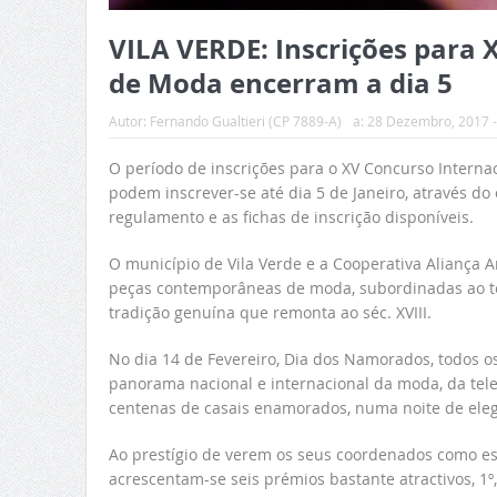
VILA VERDE: Inscrições para 
de Moda encerram a dia 5
Autor:
Fernando Gualtieri (CP 7889-A)
a:
28 Dezembro, 2017 -
O período de inscrições para o XV Concurso Internac
podem inscrever-se até dia 5 de Janeiro, através d
regulamento e as fichas de inscrição disponíveis.
O município de Vila Verde e a Cooperativa Aliança A
peças contemporâneas de moda, subordinadas ao te
tradição genuína que remonta ao séc. XVIII.
No dia 14 de Fevereiro, Dia dos Namorados, todos o
panorama nacional e internacional da moda, da tel
centenas de casais enamorados, numa noite de elegâ
Ao prestígio de verem os seus coordenados como es
acrescentam-se seis prémios bastante atractivos, 1º, 