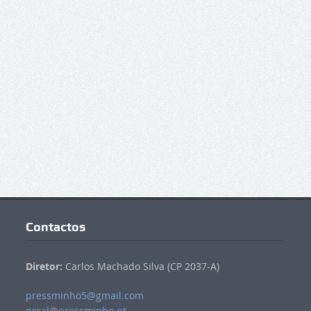
Contactos
Diretor:
Carlos Machado Silva (CP 2037-A)
pressminho5@gmail.com
geral@pressminho.pt