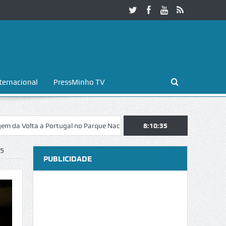
ternacional
PressMinho TV
a a Portugal no Parque Nacional da Peneda-Gerês
8:10:36
Esposende. Galaico
5
PUBLICIDADE