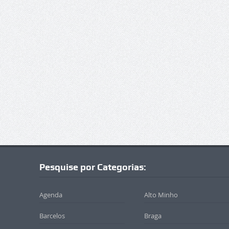
Pesquise por Categorias:
Agenda
Alto Minho
Barcelos
Braga