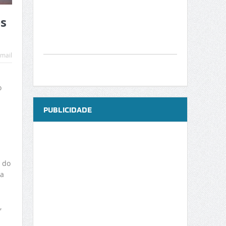
es
mail
o
PUBLICIDADE
 do
 a
,