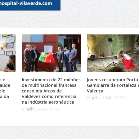
o e
Investimento de 22 milhões
Jovens recuperam Porta
Saúde
de multinacional francesa
Gambiarra da Fortaleza 
olo
consolida Arcos de
Valença
ea da
Valdevez como referência
21 Julho, 2026 - 15:20
na indústria aeronáutica
21 Julho, 2026 - 15:32