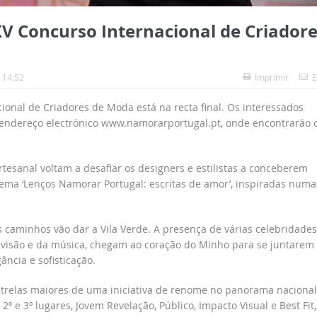
XV Concurso Internacional de Criador
 14:52
Imprimir
E
ional de Criadores de Moda está na recta final. Os interessados
o endereço electrónico www.namorarportugal.pt, onde encontrarão 
rtesanal voltam a desafiar os designers e estilistas a conceberem
ma ‘Lenços Namorar Portugal: escritas de amor’, inspiradas numa
s caminhos vão dar a Vila Verde. A presença de várias celebridades
evisão e da música, chegam ao coração do Minho para se juntarem
ncia e sofisticação.
trelas maiores de uma iniciativa de renome no panorama nacional
2º e 3º lugares, Jovem Revelação, Público, Impacto Visual e Best Fit,