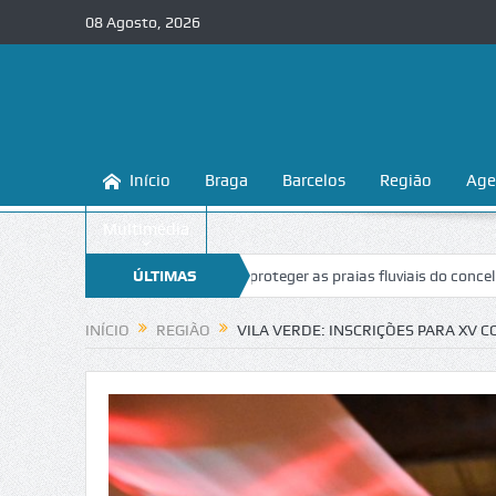
08 Agosto, 2026
Início
Braga
Barcelos
Região
Age
Multimédia
raga ensina a conhecer e proteger as praias fluviais do concelho
ÚLTIMAS
“In
NOTÍCIAS
INÍCIO
REGIÃO
VILA VERDE: INSCRIÇÕES PARA XV