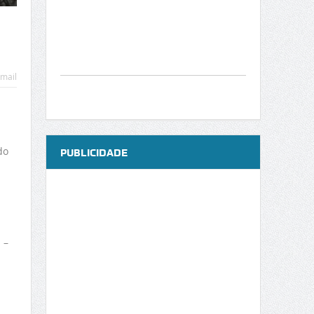
a
mail
do
PUBLICIDADE
 –