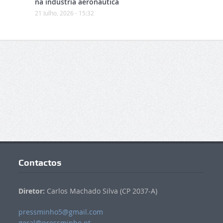
na indústria aeronáutica
21 Julho, 2026 - 15:32
Contactos
Diretor:
Carlos Machado Silva (CP 2037-A)
pressminho5@gmail.com
geral@pressminho.pt