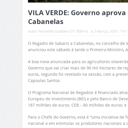
VILA VERDE: Governo aprova 
Cabanelas
Autor:
Fernando Gualtieri (CP 7889-A)
a:
3 Março, 2018 - 14:1
O Regadio de Sabariz a Cabanelas, no concelho de V
anunciou este sábado à tarde o Primeiro-Ministro, A
A boa nova anunciada para os agricultores vilaverd
Governo que vai criar mais de 90 mil hectares de r
euros, segundo foi revelado na sessão, com a presen
Capoulas Santos.
O Programa Nacional de Regadios é financiado atra
Europeu de Investimento (BEI) e pelo Banco de Des
187 milhões de euros; CEB – 80 milhões de euros; e
Para o Chefe do Governo, esta é “uma iniciativa de
nacional e em estimular os produtores nacionais a 