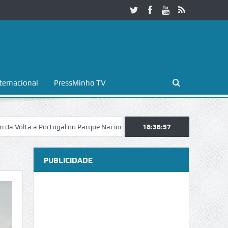
ternacional
PressMinho TV
 a Portugal no Parque Nacional da Peneda-Gerês
18:36:58
Esposende. Galaicof
PUBLICIDADE