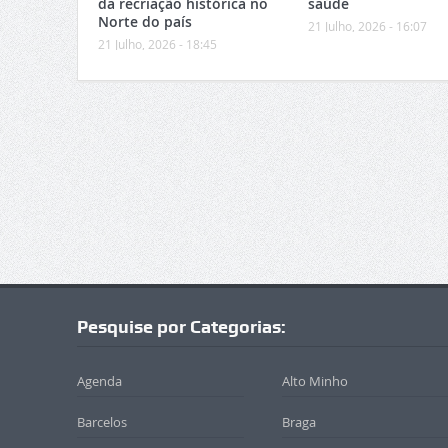
da recriação histórica no
saúde
Norte do país
21 Julho, 2026 - 16:07
21 Julho, 2026 - 18:45
Pesquise por Categorias:
Agenda
Alto Minho
Barcelos
Braga