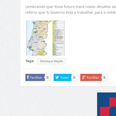
Lembrando que “esse futuro trará novos desafios aos 
referiu que “o Governo está a trabalhar para o méd
Tags:
Destaque Região
Partilhar
Tweet
Partilhar
0
0
0