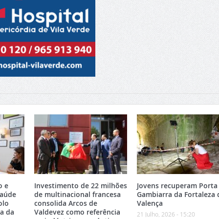
o e
Investimento de 22 milhões
Jovens recuperam Porta
Saúde
de multinacional francesa
Gambiarra da Fortaleza 
olo
consolida Arcos de
Valença
ea da
Valdevez como referência
21 Julho, 2026 - 15:20