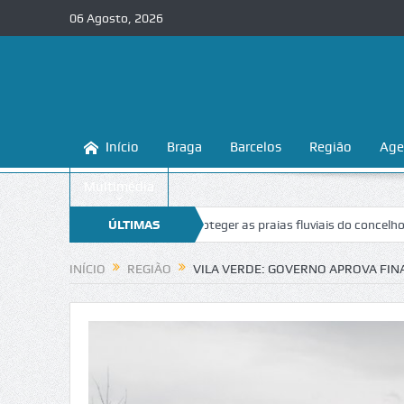
06 Agosto, 2026
Início
Braga
Barcelos
Região
Age
Multimédia
aga ensina a conhecer e proteger as praias fluviais do concelho
ÚLTIMAS
“Inac
NOTÍCIAS
INÍCIO
REGIÃO
VILA VERDE: GOVERNO APROVA FIN