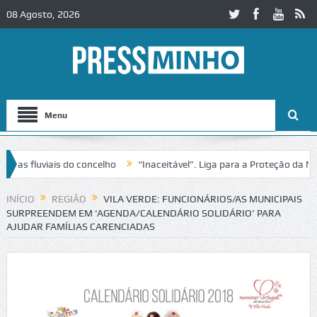
08 Agosto, 2026
Menu
 fluviais do concelho
“Inaceitável”. Liga para a Proteção da Natur
 trânsito no IC2 em Alcobaça
Igreja do Castelo de Cerveira assegura
INÍCIO
REGIÃO
VILA VERDE: FUNCIONÁRIOS/AS MUNICIPAIS
SURPREENDEM EM ‘AGENDA/CALENDÁRIO SOLIDÁRIO’ PARA
AJUDAR FAMÍLIAS CARENCIADAS