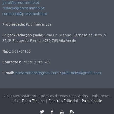
geral@pressminho.pt
redacao@pressminho.pt
comercial@pressminho.pt
Propriedade:
Publineiva, Lda
Edição/Redacção (sede):
Rua Dr. Manuel Barbosa de Brito, nº
35, 3º Esquerdo Frente, 4730-769 Vila Verde
Nipc:
509704166
Contactos:
Tel.: 912 305 709
E-mail:
pressminho5@gmail.com
/
publineiva@gmail.com
2019 ©PressMinho - Todos os direitos reservados | Publineiva,
Lda |
Ficha Técnica
|
Estatuto Editorial
|
Publicidade