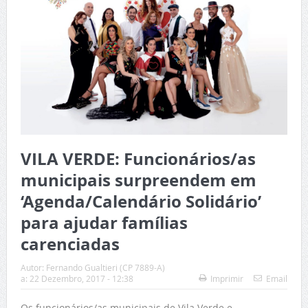
VILA VERDE: Funcionários/as
municipais surpreendem em
‘Agenda/Calendário Solidário’
para ajudar famílias
carenciadas
Autor:
Fernando Gualtieri (CP 7889-A)
a:
22 Dezembro, 2017 - 12:38
Imprimir
Email
Os funcionários/as municipais de Vila Verde e