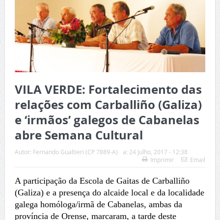
VILA VERDE: Fortalecimento das
relações com Carballiño (Galiza)
e ‘irmãos’ galegos de Cabanelas
abre Semana Cultural
Autor:
Fernando Gualtieri (CP 7889-A)
a:
24 Julho, 2017 - 12:38
Imprimir
Email
A participação da Escola de Gaitas de Carballiño
(Galiza) e a presença do alcaide local e da localidade
galega homóloga/irmã de Cabanelas, ambas da
província de Orense, marcaram, a tarde deste