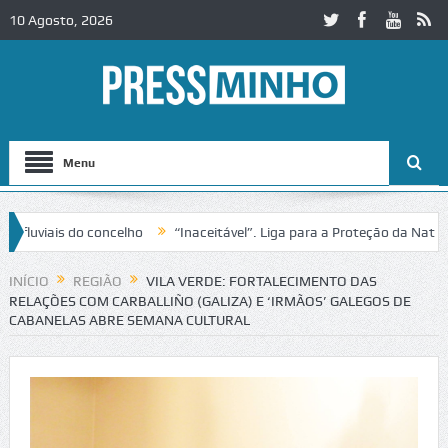
10 Agosto, 2026
Menu
viais do concelho
“Inaceitável”. Liga para a Proteção da Natureza 
sito no IC2 em Alcobaça
Igreja do Castelo de Cerveira assegura fina
INÍCIO
REGIÃO
VILA VERDE: FORTALECIMENTO DAS
RELAÇÕES COM CARBALLIÑO (GALIZA) E ‘IRMÃOS’ GALEGOS DE
CABANELAS ABRE SEMANA CULTURAL