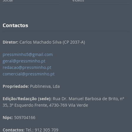
Social
Vídeos
Contactos
Diretor:
Carlos Machado Silva (CP 2037-A)
pressminho5@gmail.com
geral@pressminho.pt
redacao@pressminho.pt
comercial@pressminho.pt
Propriedade:
Publineiva, Lda
Edição/Redacção (sede):
Rua Dr. Manuel Barbosa de Brito, nº
35, 3º Esquerdo Frente, 4730-769 Vila Verde
Nipc:
509704166
Contactos:
Tel.: 912 305 709