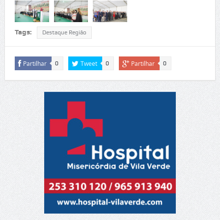
Tags:
Destaque Região
Partilhar
Tweet
Partilhar
0
0
0