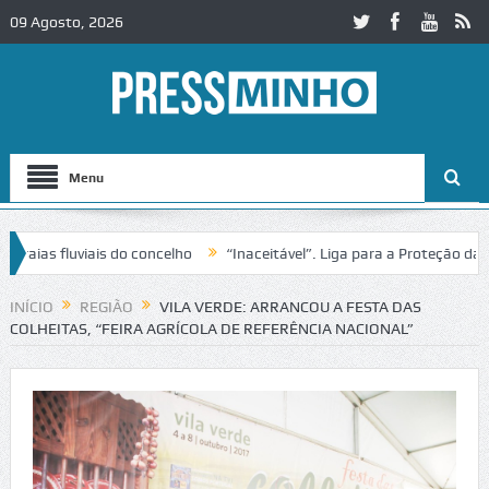
09 Agosto, 2026
Menu
as fluviais do concelho
“Inaceitável”. Liga para a Proteção da Nat
e trânsito no IC2 em Alcobaça
Igreja do Castelo de Cerveira assegur
INÍCIO
REGIÃO
VILA VERDE: ARRANCOU A FESTA DAS
COLHEITAS, “FEIRA AGRÍCOLA DE REFERÊNCIA NACIONAL”